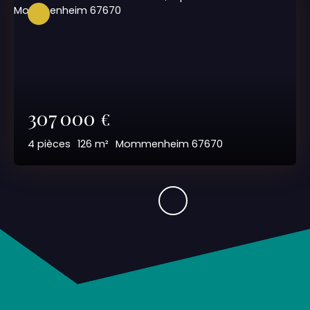
307 000
€
4
pièces
126
m²
Mommenheim 67670