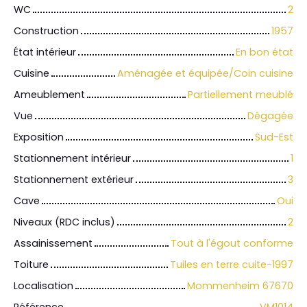
WC
2
Construction
1957
État intérieur
En bon état
Cuisine
Aménagée et équipée/Coin cuisine
Ameublement
Partiellement meublé
Vue
Dégagée
Exposition
Sud-Est
Stationnement intérieur
1
Stationnement extérieur
3
Cave
Oui
Niveaux (RDC inclus)
2
Assainissement
Tout à l'égout conforme
Toiture
Tuiles en terre cuite-1997
Localisation
Mommenheim 67670
Référence
VM1014