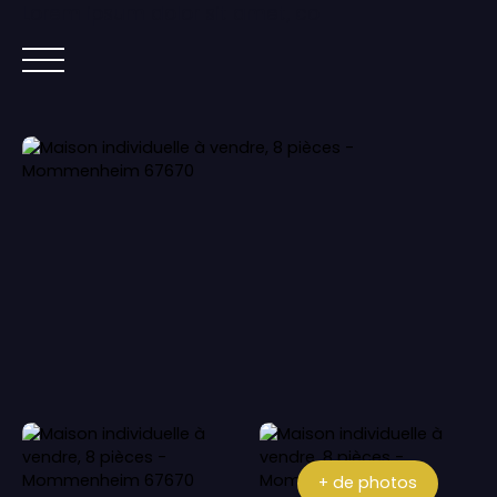
Lorem ipsum dolor sit amet, co
ACCUEIL
ACHETER
IMMOBILIER NEUF
+ de photos