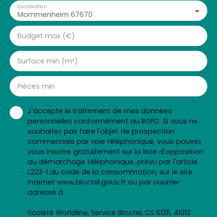
Localisation
Mommenheim 67670
Budget max (€)
Surface min (m²)
Pièces min
J'accepte le traitement de mes données
personnelles conformément au RGPD. Si vous ne
souhaitez pas faire l'objet de prospection
commerciale par voie téléphonique, vous pouvez
vous inscrire gratuitement sur la liste d'opposition
au démarchage téléphonique, prévu par l'article
L223-1 du code de la consommation, sur le site
Internet www.bloctel.gouv.fr ou par courrier
adressé à :
Société Worldline, Service Bloctel, CS 61311, 41013