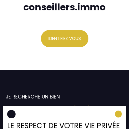
conseillers.immo
IDENTIFIEZ VOUS
JE RECHERCHE UN BIEN
Vente appartement Strasbourg (67000)
Vente appartement Strasbourg (67200)
LE RESPECT DE VOTRE VIE PRIVÉE
Vente appartement Illkirch-Graffenstaden (67400)