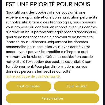
EST UNE PRIORITÉ POUR NOUS
Vente appartement Thann (68800)
Vente appartement Habsheim (68440)
Nous utilisons des cookies afin de vous offrir une
expérience optimale et une communication pertinente
Vente appartement Eckbolsheim (67201)
sur notre site. Grace à ces technologies, nous pouvons
vous proposer du contenu en rapport avec vos centres
d'intérêt. Ils nous permettent également d'améliorer la
qualité de nos services et la convivialité de notre site
JE SUIS PROPRIÉTAIRE
internet. Nous utiliserons uniquement les données
personnelles pour lesquelles vous avez donné votre
Estimez votre bien
accord. Vous pouvez les modifier à n'importe quel
Vendre avec nous
moment via la rubrique ″Gérer les cookies″ en bas de
notre site, à l'exception des cookies essentiels à son
Espace vendeur
fonctionnement. Pour plus d'informations sur vos
Gestion locative
données personnelles, veuillez consulter
notre politique de confidentialité
.
Nous contacter
Tout accepter
Tout refuser
INFORMATIONS
Personnaliser