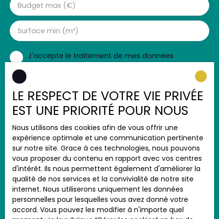
Budget max (€)
Surface min (m²)
J'accepte le traitement de mes données
personnelles conformément au RGPD. Si vous ne
souhaitez pas faire l'objet de prospection
commerciale par voie téléphonique, vous pouvez
LE RESPECT DE VOTRE VIE PRIVÉE
vous inscrire gratuitement sur la liste d'opposition
EST UNE PRIORITÉ POUR NOUS
au démarchage téléphonique, prévu par l'article
L223-1 du code de la consommation, sur le site
Nous utilisons des cookies afin de vous offrir une
Internet www.bloctel.gouv.fr ou par courrier
expérience optimale et une communication pertinente
adressé à :
sur notre site. Grace à ces technologies, nous pouvons
vous proposer du contenu en rapport avec vos centres
Société Worldline, Service Bloctel, CS 61311, 41013
d'intérêt. Ils nous permettent également d'améliorer la
BLOIS CEDEX.
qualité de nos services et la convivialité de notre site
internet. Nous utiliserons uniquement les données
Pour en savoir plus sur le traitement de vos
personnelles pour lesquelles vous avez donné votre
données personnelles, veuillez consulter notre
accord. Vous pouvez les modifier à n'importe quel
politique de confidentialité
.