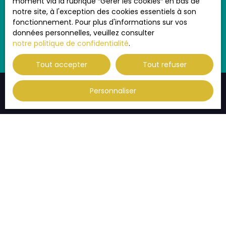
moment via la rubrique ″Gérer les cookies″ en bas de
notre site, à l'exception des cookies essentiels à son
Recevoir des annonces
fonctionnement. Pour plus d'informations sur vos
données personnelles, veuillez consulter
notre politique de confidentialité
.
Tout accepter
Tout refuser
Personnaliser
JE RECHERCHE UN BIEN
Vente appartement Strasbourg (67000)
Vente appartement Strasbourg (67200)
Vente appartement Illkirch-Graffenstaden (67400)
Vente appartement Thann (68800)
Vente appartement Habsheim (68440)
Vente appartement Eckbolsheim (67201)