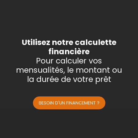
Type de bien
Appartement
Localisation
Budget max (€)
Utilisez notre calculette
financière
Surface min (m²)
Pour calculer vos
mensualités, le montant ou
Rechercher
la durée de votre prêt
BESOIN D'UN FINANCEMENT ?