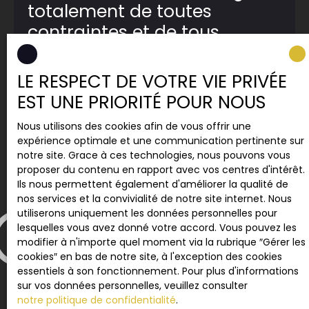
totalement de toutes
contraintes et de tous
risques
LE RESPECT DE VOTRE VIE PRIVÉE
EST UNE PRIORITÉ POUR NOUS
🟡
Optimisation de vos revenus
locatifs
Nous utilisons des cookies afin de vous offrir une
expérience optimale et une communication pertinente sur
🟡 Rédaction et signature des
notre site. Grace à ces technologies, nous pouvons vous
contrats
proposer du contenu en rapport avec vos centres d'intérêt.
Ils nous permettent également d'améliorer la qualité de
🟡 Assurance propriétaire non
nos services et la convivialité de notre site internet. Nous
occupant
utiliserons uniquement les données personnelles pour
lesquelles vous avez donné votre accord. Vous pouvez les
🟡 Garantie des loyers impayés
modifier à n'importe quel moment via la rubrique ″Gérer les
cookies″ en bas de notre site, à l'exception des cookies
🟡 Encaissement des loyers
essentiels à son fonctionnement. Pour plus d'informations
🟡
Décompte des charges
sur vos données personnelles, veuillez consulter
notre politique de confidentialité
.
🟡 Entretien et réparations