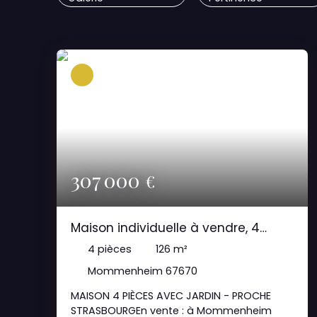
307 000
€
Maison individuelle à vendre, 4
pièces - Mommenheim 67670
4
pièces
126
m²
Mommenheim 67670
MAISON 4 PIÈCES AVEC JARDIN - PROCHE
STRASBOURGEn vente : à Mommenheim