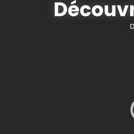
Découvr
D