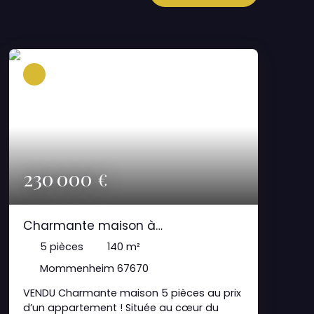
230 000
€
Charmante maison à
Mommenheim. Au prix d’un
5
pièces
140
m²
appartement !
Mommenheim 67670
VENDU Charmante maison 5 pièces au prix
d’un appartement ! Située au cœur du