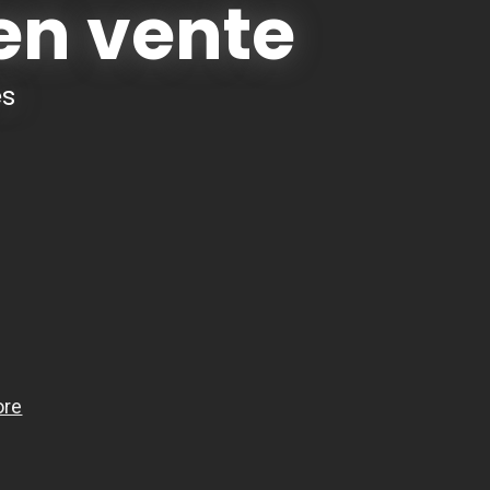
en vente
es