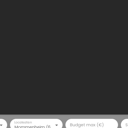
Localisation
Budget max (€)
S
Mommenheim (67670)