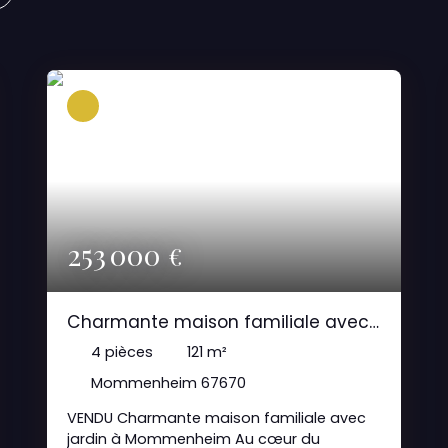
253 000
€
Charmante maison familiale avec
jardin à Mommenheim
4
pièces
121
m²
Mommenheim 67670
VENDU Charmante maison familiale avec
jardin à Mommenheim Au cœur du