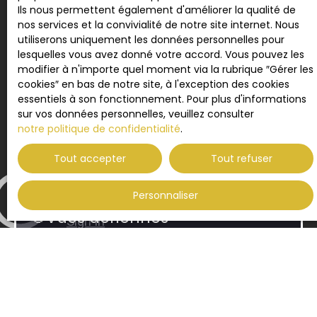
Ils nous permettent également d'améliorer la qualité de
conseillers
nos services et la convivialité de notre site internet. Nous
utiliserons uniquement les données personnelles pour
Une prestation
lesquelles vous avez donné votre accord. Vous pouvez les
modifier à n'importe quel moment via la rubrique ″Gérer les
professionnelle
cookies″ en bas de notre site, à l'exception des cookies
complète :
essentiels à son fonctionnement. Pour plus d'informations
sur vos données personnelles, veuillez consulter
notre politique de confidentialité
.
🔘Plans 2D et 3D
Tout accepter
Tout refuser
🔘Photos professionnelles HDR
🔘Visite virtuelle 360 3D
Personnaliser
🔘Vues aériennes
🔘Descriptif environnemental
🔘Éléments constitutifs du bien
🔘Tendance du marché
🔘Fourchette de prix