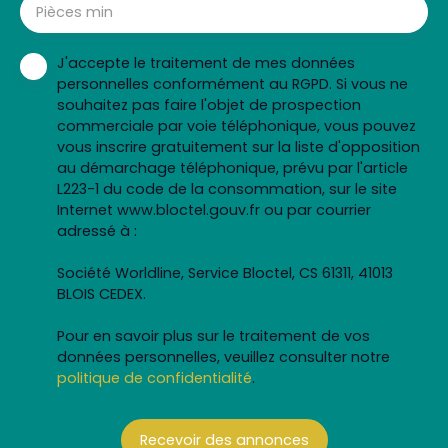
Pièces min
J'accepte le traitement de mes données
personnelles conformément au RGPD. Si vous ne
souhaitez pas faire l'objet de prospection
commerciale par voie téléphonique, vous pouvez
vous inscrire gratuitement sur la liste d'opposition
au démarchage téléphonique, prévu par l'article
L223-1 du code de la consommation, sur le site
Internet www.bloctel.gouv.fr ou par courrier
adressé à :
Société Worldline, Service Bloctel, CS 61311, 41013
BLOIS CEDEX.
Pour en savoir plus sur le traitement de vos
données personnelles, veuillez consulter notre
politique de confidentialité
.
Recevoir des annonces