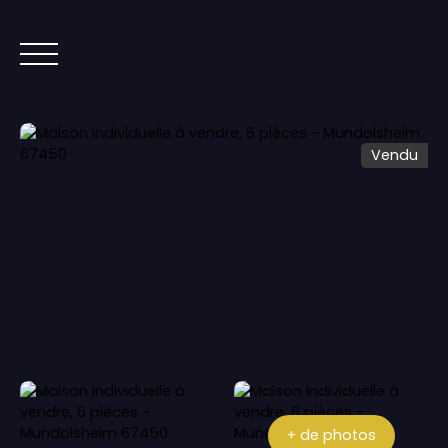
Lorem ipsum dolor sit amet, co
ACCUEIL
ACHETER
IMMOBILIER NEUF
Vendu
+ de photos