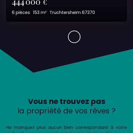
444 000
€
6
pièces
153
m²
Truchtersheim 67370
Vous ne trouvez pas
la propriété de vos rêves ?
Ne manquez plus aucun bien correspondant à votre