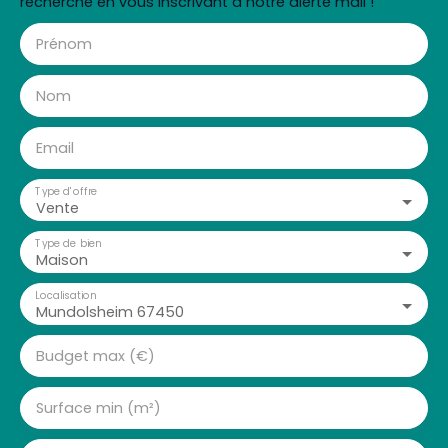
recherche en vous inscrivant à notre alerte mail !
Prénom
Nom
Email
Type d'offre
Vente
Type de bien
Maison
Localisation
Mundolsheim 67450
Budget max (€)
Surface min (m²)