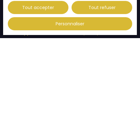
Vente appartement Illkirch-Graffenstaden (67400)
Tout accepter
Tout refuser
Vente appartement Thann (68800)
Vente appartement Habsheim (68440)
Personnaliser
Vente appartement Eckbolsheim (67201)
JE SUIS PROPRIÉTAIRE
Estimez votre bien
Vendre avec nous
Espace vendeur
Gestion locative
Nous contacter
INFORMATIONS