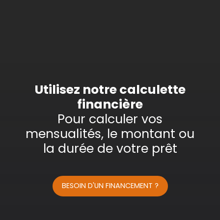
Type d'offre
Vente
Type de bien
Maison
Localisation
Mundolsheim (67450)
Budget max (€)
Utilisez notre calculette
financière
Surface min (m²)
Pour calculer vos
mensualités, le montant ou
Rechercher
la durée de votre prêt
BESOIN D'UN FINANCEMENT ?