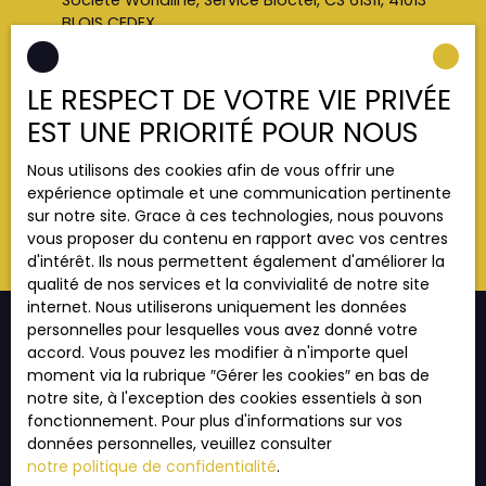
Société Worldline, Service Bloctel, CS 61311, 41013
BLOIS CEDEX.
Pour en savoir plus sur le traitement de vos
LE RESPECT DE VOTRE VIE PRIVÉE
données personnelles, veuillez consulter notre
politique de confidentialité
.
EST UNE PRIORITÉ POUR NOUS
Nous utilisons des cookies afin de vous offrir une
Recevoir des annonces
expérience optimale et une communication pertinente
sur notre site. Grace à ces technologies, nous pouvons
vous proposer du contenu en rapport avec vos centres
d'intérêt. Ils nous permettent également d'améliorer la
qualité de nos services et la convivialité de notre site
internet. Nous utiliserons uniquement les données
personnelles pour lesquelles vous avez donné votre
accord. Vous pouvez les modifier à n'importe quel
moment via la rubrique ″Gérer les cookies″ en bas de
JE RECHERCHE UN BIEN
notre site, à l'exception des cookies essentiels à son
fonctionnement. Pour plus d'informations sur vos
Vente appartement Strasbourg (67000)
données personnelles, veuillez consulter
Vente appartement Strasbourg (67200)
notre politique de confidentialité
.