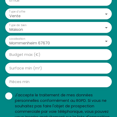
Email
Type d'offre
Vente
Type de bien
Maison
Localisation
Mommenheim 67670
Budget max (€)
Surface min (m²)
Pièces min
J'accepte le traitement de mes données
personnelles conformément au RGPD. Si vous ne
souhaitez pas faire l'objet de prospection
commerciale par voie téléphonique, vous pouvez
vous inscrire gratuitement sur la liste d'opposition