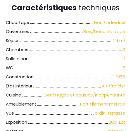
Caractéristiques
techniques
Chauffage
Fioul/Individuel
Ouvertures
Bois/Double vitrage
Séjour
29
m²
Chambres
3
Salle d'eau
1
WC
2
Construction
1925
État intérieur
A rafraîchir
Cuisine
Aménagée et équipée/Indépendante
Ameublement
Partiellement meublé
Vue
Jardin, terrasse
Exposition
Sud-Est