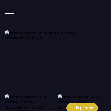
Lorem ipsum dolor sit amet, co
ACCUEIL
ACHETER
IMMOBILIER NEUF
+ de photos