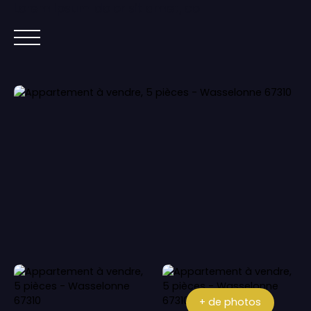
Lorem ipsum dolor sit amet, co
ACCUEIL
ACHETER
IMMOBILIER NEUF
+ de photos