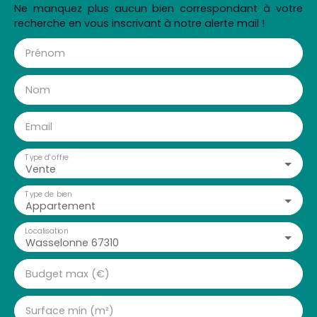
Ne manquez plus aucun bien correspondant à votre
recherche en vous inscrivant à notre alerte mail !
Prénom
Nom
Email
Type d'offre
Vente
Type de bien
Appartement
Localisation
Wasselonne 67310
Budget max (€)
Surface min (m²)