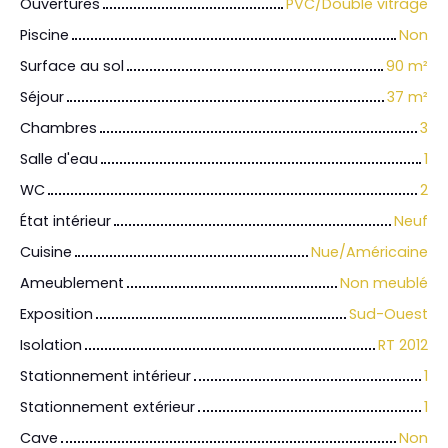
Ouvertures
PVC/Double vitrage
Piscine
Non
Surface au sol
90
m²
Séjour
37
m²
Chambres
3
Salle d'eau
1
WC
2
État intérieur
Neuf
Cuisine
Nue/Américaine
Ameublement
Non meublé
Exposition
Sud-Ouest
Isolation
RT 2012
Stationnement intérieur
1
Stationnement extérieur
1
Cave
Non