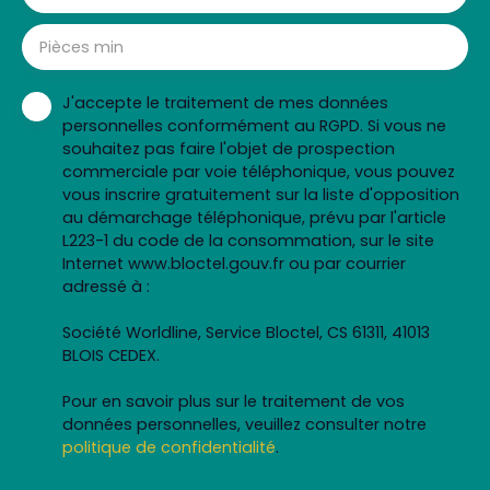
Pièces min
J'accepte le traitement de mes données
personnelles conformément au RGPD. Si vous ne
souhaitez pas faire l'objet de prospection
commerciale par voie téléphonique, vous pouvez
vous inscrire gratuitement sur la liste d'opposition
au démarchage téléphonique, prévu par l'article
L223-1 du code de la consommation, sur le site
Internet www.bloctel.gouv.fr ou par courrier
adressé à :
Société Worldline, Service Bloctel, CS 61311, 41013
BLOIS CEDEX.
Pour en savoir plus sur le traitement de vos
données personnelles, veuillez consulter notre
politique de confidentialité
.