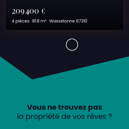
209 400
€
4
pièces
81.8
m²
Wasselonne 67310
Vous ne trouvez pas
la propriété de vos rêves ?