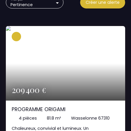
Créer une alerte
Pertinence
209 400
€
PROGRAMME ORIGAMI
4
pièces
81.8
m²
Wasselonne 67310
Chaleureux, convivial et lumineux. Un