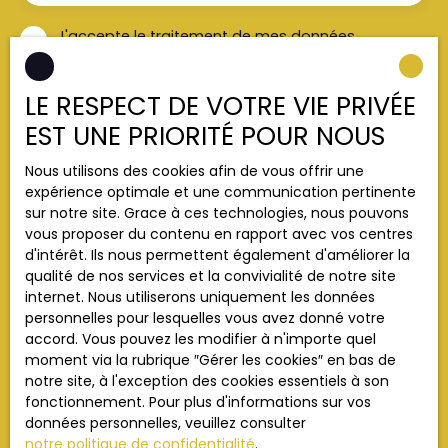
J'accepte le traitement de mes données
personnelles conformément au RGPD. Si vous ne
souhaitez pas faire l'objet de prospection
LE RESPECT DE VOTRE VIE PRIVÉE
commerciale par voie téléphonique, vous pouvez
vous inscrire gratuitement sur la liste d'opposition
EST UNE PRIORITÉ POUR NOUS
au démarchage téléphonique, prévu par l'article
L223-1 du code de la consommation, sur le site
Nous utilisons des cookies afin de vous offrir une
Internet www.bloctel.gouv.fr ou par courrier
expérience optimale et une communication pertinente
adressé à :
sur notre site. Grace à ces technologies, nous pouvons
vous proposer du contenu en rapport avec vos centres
Société Worldline, Service Bloctel, CS 61311, 41013
d'intérêt. Ils nous permettent également d'améliorer la
BLOIS CEDEX.
qualité de nos services et la convivialité de notre site
internet. Nous utiliserons uniquement les données
Pour en savoir plus sur le traitement de vos
personnelles pour lesquelles vous avez donné votre
données personnelles, veuillez consulter notre
accord. Vous pouvez les modifier à n'importe quel
politique de confidentialité
.
moment via la rubrique ″Gérer les cookies″ en bas de
notre site, à l'exception des cookies essentiels à son
fonctionnement. Pour plus d'informations sur vos
Recevoir des annonces
données personnelles, veuillez consulter
notre politique de confidentialité
.