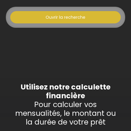
Ouvrir la recherche
Type d'offre
Vente
Type de bien
Appartement
Localisation
Wasselonne (67310)
Budget max (€)
Utilisez notre calculette
financière
Surface min (m²)
Pour calculer vos
mensualités, le montant ou
Rechercher
la durée de votre prêt