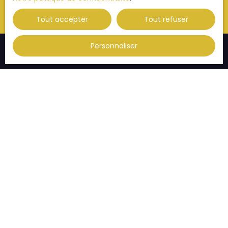
Tout accepter
Tout refuser
Personnaliser
JE RECHERCHE UN BIEN
Vente appartement Strasbourg (67000)
Vente appartement Strasbourg (67200)
Vente appartement Illkirch-Graffenstaden (67400)
Vente appartement Thann (68800)
Vente appartement Habsheim (68440)
Vente appartement Eckbolsheim (67201)
JE SUIS PROPRIÉTAIRE