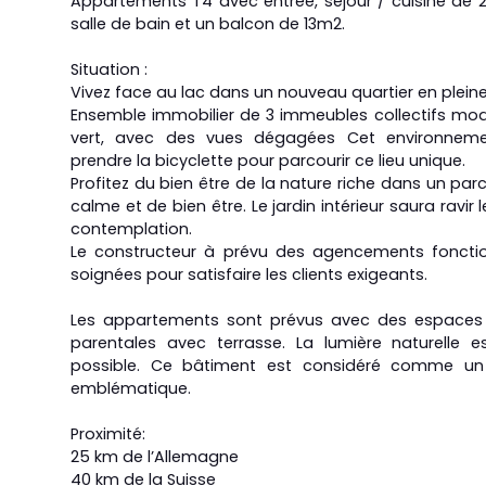
Appartements T4 avec entrée, séjour / cuisine de 
salle de bain et un balcon de 13m2.
Situation :
Vivez face au lac dans un nouveau quartier en plein
Ensemble immobilier de 3 immeubles collectifs mo
vert, avec des vues dégagées Cet environnem
prendre la bicyclette pour parcourir ce lieu unique.
Profitez du bien être de la nature riche dans un par
calme et de bien être. Le jardin intérieur saura ravir
contemplation.
Le constructeur à prévu des agencements fonctio
soignées pour satisfaire les clients exigeants.
Les appartements sont prévus avec des espaces de
parentales avec terrasse. La lumière naturelle e
possible. Ce bâtiment est considéré comme un
emblématique.
Proximité:
25 km de l’Allemagne
40 km de la Suisse