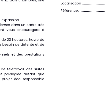
27m2, trois chambres, une
Localisation
Référence
e expansion.
dernes dans un cadre très
ent vous encouragera à
c de 20 hectares, havre de
 le besoin de détente et de
nnels et des prestations
 télétravail, des suites
st privilégiée autant que
 projet éco responsable