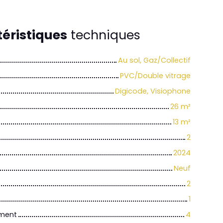
éristiques
techniques
Au sol, Gaz/Collectif
PVC/Double vitrage
Digicode, Visiophone
26
m²
13
m²
2
2024
Neuf
2
1
iment
4