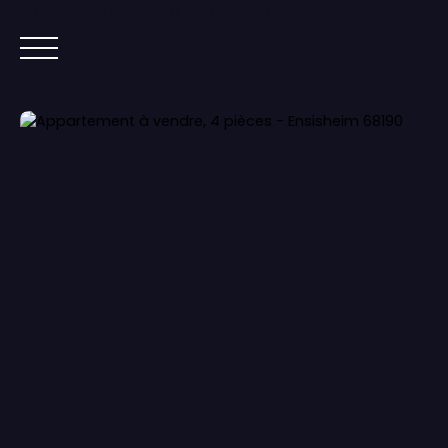
Lorem ipsum dolor sit amet, co
ACCUEIL
ACHETER
IMMOBILIER NEUF