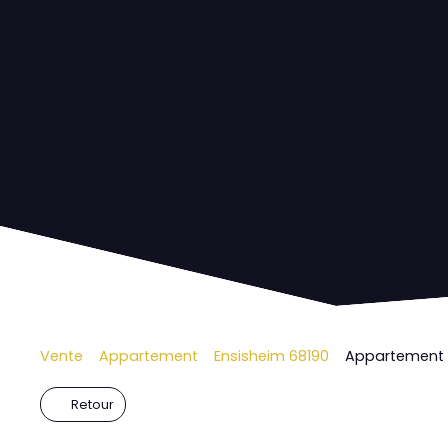
Vente
Appartement
Ensisheim 68190
Appartement à
Retour