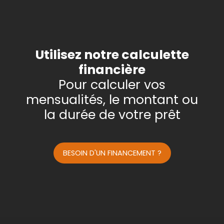
Appartement
Localisation
Ensisheim (68190)
Budget max (€)
Utilisez notre calculette
financière
Surface min (m²)
Pour calculer vos
mensualités, le montant ou
Rechercher
la durée de votre prêt
BESOIN D'UN FINANCEMENT ?