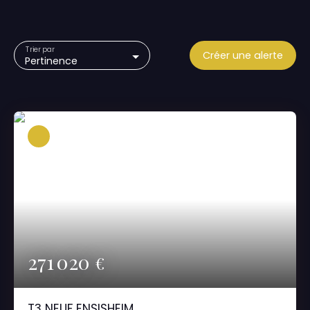
Trier par
Créer une alerte
Pertinence
271 020
€
T3 NEUF ENSISHEIM