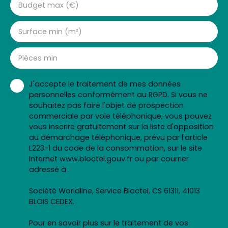
Budget max (€)
Surface min (m²)
Pièces min
J'accepte le traitement de mes données
personnelles conformément au RGPD. Si vous ne
souhaitez pas faire l'objet de prospection
commerciale par voie téléphonique, vous pouvez
vous inscrire gratuitement sur la liste d'opposition
au démarchage téléphonique, prévu par l'article
L223-1 du code de la consommation, sur le site
Internet www.bloctel.gouv.fr ou par courrier
adressé à :
Société Worldline, Service Bloctel, CS 61311, 41013
BLOIS CEDEX.
Pour en savoir plus sur le traitement de vos