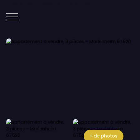
Lorem ipsum dolor sit amet, co
ACCUEIL
ACHETER
IMMOBILIER NEUF
+ de photos