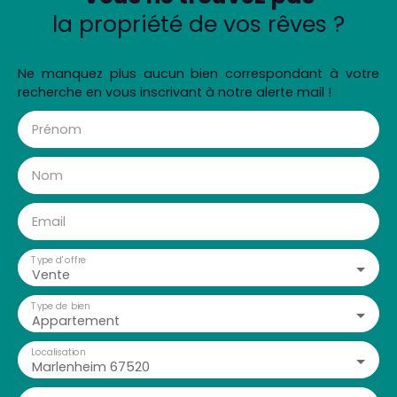
la propriété de vos rêves ?
Ne manquez plus aucun bien correspondant à votre
recherche en vous inscrivant à notre alerte mail !
Prénom
Nom
Email
Type d'offre
Vente
Type de bien
Appartement
Localisation
Marlenheim 67520