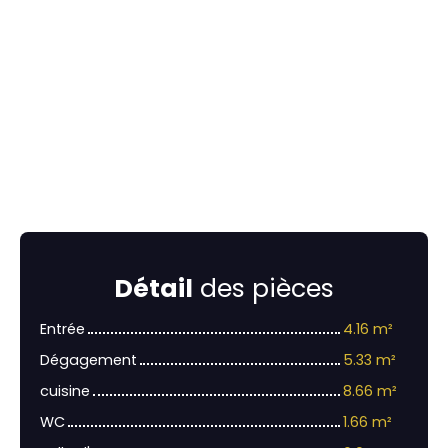
Détail
des pièces
Entrée
4.16 m²
Dégagement
5.33 m²
cuisine
8.66 m²
WC
1.66 m²