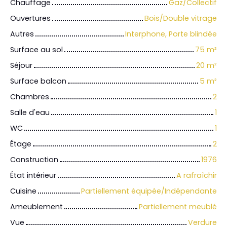
Chauffage
Gaz/Collectif
Ouvertures
Bois/Double vitrage
Autres
Interphone, Porte blindée
Surface au sol
75
m²
Séjour
20
m²
Surface balcon
5
m²
Chambres
2
Salle d'eau
1
WC
1
Étage
2
Construction
1976
État intérieur
A rafraîchir
Cuisine
Partiellement équipée/Indépendante
Ameublement
Partiellement meublé
Vue
Verdure