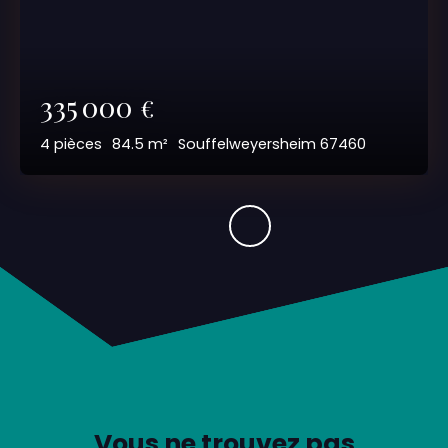
335 000
€
4
pièces
84.5
m²
Souffelweyersheim 67460
Vous ne trouvez pas