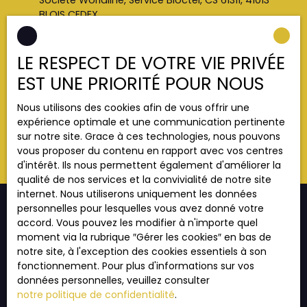
Société Worldline, Service Bloctel, CS 61311, 41013
BLOIS CEDEX.
Pour en savoir plus sur le traitement de vos
LE RESPECT DE VOTRE VIE PRIVÉE
données personnelles, veuillez consulter notre
politique de confidentialité
.
EST UNE PRIORITÉ POUR NOUS
Nous utilisons des cookies afin de vous offrir une
Recevoir des annonces
expérience optimale et une communication pertinente
sur notre site. Grace à ces technologies, nous pouvons
vous proposer du contenu en rapport avec vos centres
d'intérêt. Ils nous permettent également d'améliorer la
qualité de nos services et la convivialité de notre site
internet. Nous utiliserons uniquement les données
personnelles pour lesquelles vous avez donné votre
accord. Vous pouvez les modifier à n'importe quel
moment via la rubrique ″Gérer les cookies″ en bas de
JE RECHERCHE UN BIEN
notre site, à l'exception des cookies essentiels à son
fonctionnement. Pour plus d'informations sur vos
Vente appartement Strasbourg (67000)
données personnelles, veuillez consulter
Vente appartement Strasbourg (67200)
notre politique de confidentialité
.