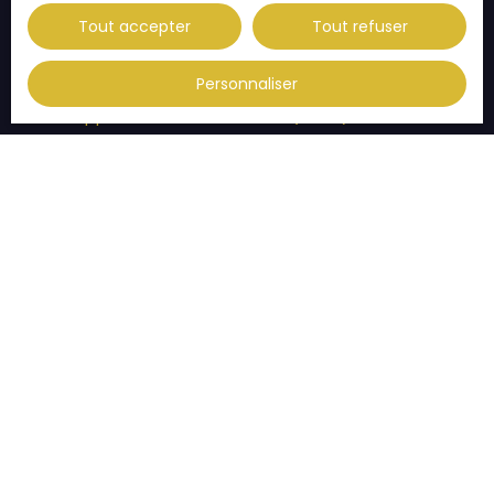
Vente appartement Illkirch-Graffenstaden (67400)
Tout accepter
Tout refuser
Vente appartement Thann (68800)
Vente appartement Habsheim (68440)
Personnaliser
Vente appartement Eckbolsheim (67201)
JE SUIS PROPRIÉTAIRE
Estimez votre bien
Vendre avec nous
Espace vendeur
Gestion locative
Nous contacter
INFORMATIONS