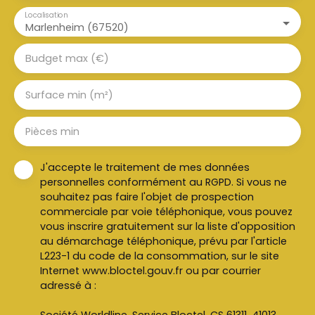
cfuchs@anovaimmo. fr Les informations sur les
Localisation
risques auxquels ce bien est exposé sont
Marlenheim (67520)
disponibles sur le site Géorisques : www.
georisques. gouv. fr
Budget max (€)
Surface min (m²)
Pièces min
J'accepte le traitement de mes données
personnelles conformément au RGPD. Si vous ne
souhaitez pas faire l'objet de prospection
commerciale par voie téléphonique, vous pouvez
vous inscrire gratuitement sur la liste d'opposition
au démarchage téléphonique, prévu par l'article
L223-1 du code de la consommation, sur le site
Internet www.bloctel.gouv.fr ou par courrier
adressé à :