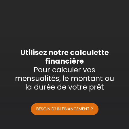
Type d'offre
Vente
Type de bien
Appartement
Localisation
Marlenheim (67520)
Budget max (€)
Utilisez notre calculette
financière
Surface min (m²)
Pour calculer vos
mensualités, le montant ou
Rechercher
la durée de votre prêt
BESOIN D'UN FINANCEMENT ?