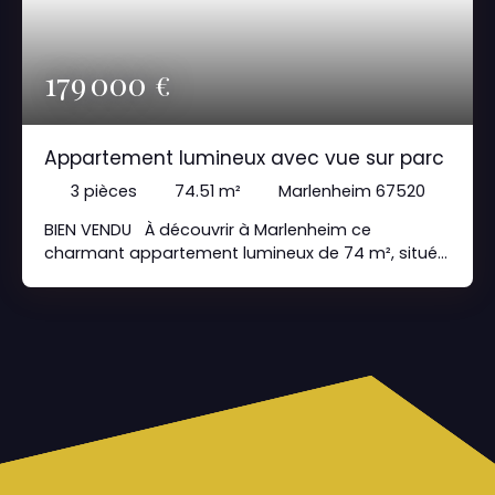
179 000
€
Appartement lumineux avec vue sur parc
3
pièces
74.51
m²
Marlenheim 67520
BIEN VENDU À découvrir à Marlenheim ce
charmant appartement lumineux de 74 m², situé
au deuxième étage d'un immeuble avec
ascenseur. Cet appartement bénéficie d'une vue
imprenable sur un parc depuis son balcon
couvert. Le bien inclut également un garage avec
porte motorisée et une cave. Ses 74 m2 loi Carrez,
se répartissent : Une entrée accueillanteUn
salon/séjour spacieux de 20 m² donnant accès à
un balcon couvert avec vue sur le parcUne cuisine
séparée et aménagéeDeux chambres
confortables de 12 m² et 14 m²Une salle