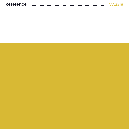
Référence
VA2318
+
−