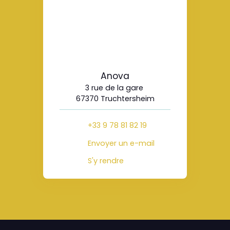
Anova
3 rue de la gare
67370 Truchtersheim
+33 9 78 81 82 19
Envoyer un e-mail
S'y rendre