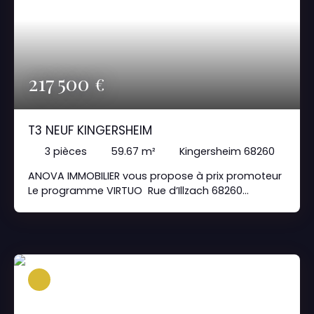
217 500
€
T3 NEUF KINGERSHEIM
3
pièces
59.67
m²
Kingersheim 68260
ANOVA IMMOBILIER vous propose à prix promoteur
Le programme VIRTUO Rue d’Illzach 68260
KINGERSHEIM Date de livraison prévisionnelle : 1er
trimestre 2025 Date d’actabilité : 2eme trimestre
2023 Fiscalité : Pinel /Résidence principale Nature
du programme : Collectif T3 de 59,67m2 avec
séjour / cuisine de 25m2, deux chambres, une
salle de bain et un balcon de 15m2. Situation :
Programme immobilier neuf disponible pour votre
résidence principale ou pour l’investissement