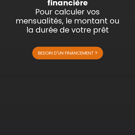
financière
Surface min (m²)
Pour calculer vos
mensualités, le montant ou
Rechercher
la durée de votre prêt
BESOIN D'UN FINANCEMENT ?