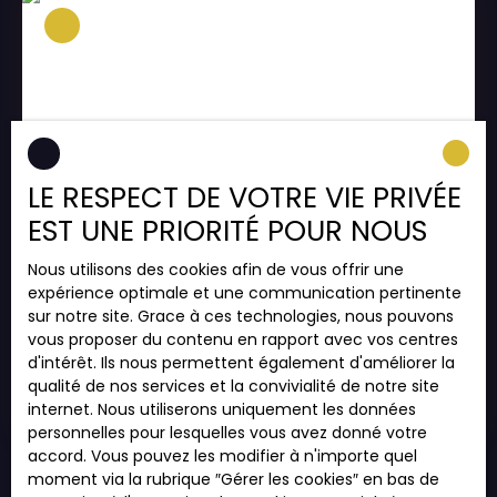
séjour / cuisine de 25m2, deux chambres, une
salle de bain et un balcon de 21m2. Situation :
Programme immobilier neuf disponible pour votre
résidence principale ou pour l’investissement
immobilier En périphérie de Mulhouse, dans un
quartier recherché et parfaitement desservi, les
appartements vont du T2 au T4 avec
stationnement et espaces extérieurs (balcons,
terrasse ou jardins) généreux sauront vous
LE RESPECT DE VOTRE VIE PRIVÉE
séduire. Vous disposerez d’un séjour avec une
272 000
EST UNE PRIORITÉ POUR NOUS
€
cuisine ouverte. Chauffage au gaz Proximité :
Proche de Mulhouse Proche des transports Parc
Nous utilisons des cookies afin de vous offrir une
des gravières Ecole et collège Commerces Pour
expérience optimale et une communication pertinente
T4 RDJ KINGERSHEIM
plus de renseignements, Pour obtenir les plans et
sur notre site. Grace à ces technologies, nous pouvons
les lots disponibles, Contactez nous. ANOVA
4
pièces
78.78
m²
Kingersheim 68260
vous proposer du contenu en rapport avec vos centres
IMMOBILIER 07 688 50 100
d'intérêt. Ils nous permettent également d'améliorer la
ANOVA IMMOBILIER vous propose à prix promoteur
qualité de nos services et la convivialité de notre site
Le programme VIRTUO Rue d’Illzach68260
internet. Nous utiliserons uniquement les données
KINGERSHEIM Date de livraison prévisionnelle : 1er
personnelles pour lesquelles vous avez donné votre
trimestre 2025 Date d’actabilité : 2eme trimestre
accord. Vous pouvez les modifier à n'importe quel
2023 Fiscalité : Pinel /Résidence principale Nature
moment via la rubrique ″Gérer les cookies″ en bas de
du programme : Collectif T4 en rez de jardin avec