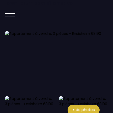
Lorem ipsum dolor sit amet, co
ACCUEIL
ACHETER
IMMOBILIER NEUF
+ de photos