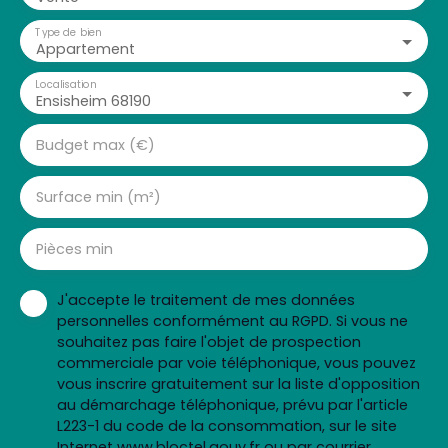
Type de bien
Appartement
Localisation
Ensisheim 68190
Budget max (€)
Surface min (m²)
Pièces min
J'accepte le traitement de mes données
personnelles conformément au RGPD. Si vous ne
souhaitez pas faire l'objet de prospection
commerciale par voie téléphonique, vous pouvez
vous inscrire gratuitement sur la liste d'opposition
au démarchage téléphonique, prévu par l'article
L223-1 du code de la consommation, sur le site
Internet www.bloctel.gouv.fr ou par courrier