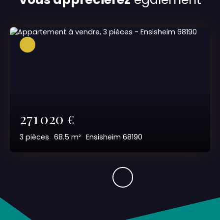
271 020
€
3
pièces
68.5
m²
Ensisheim 68190