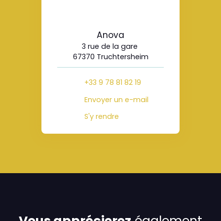
Anova
3 rue de la gare
67370 Truchtersheim
+33 9 78 81 82 19
Envoyer un e-mail
S'y rendre
Vous apprécierez
également