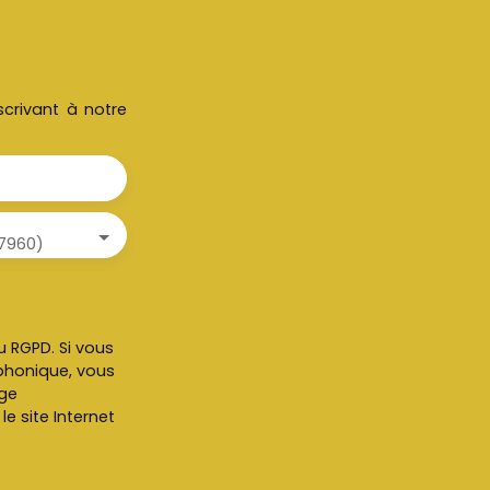
crivant à notre
7960)
 RGPD. Si vous
éphonique, vous
age
e site Internet