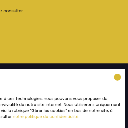
ez consulter
INFORMATIONS
ace à ces technologies, nous pouvons vous proposer du
Recrutement
vivialité de notre site internet. Nous utiliserons uniquement
Nos honoraires
 la rubrique ″Gérer les cookies″ en bas de notre site, à
nsulter
notre politique de confidentialité
.
Mentions légales
Politique de confidentialité