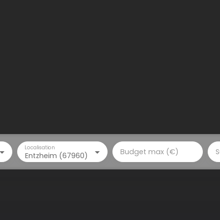
Localisation
Budget max (€)
S
Entzheim (67960)