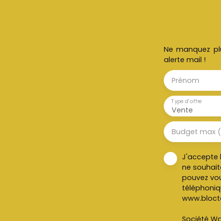
Ne manquez plu
alerte mail !
Prénom
Type d'offre
Vente
Budget max 
J'accepte 
ne souhait
pouvez vou
téléphoniqu
www.blocte
Société Wor