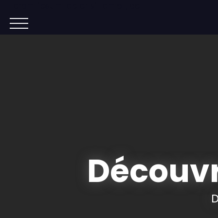
Lorem ipsum dolor sit amet, co
ACCUEIL
ACHETER
IMMOBILIER NEUF
Découvr
D