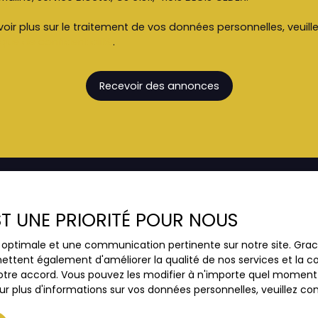
oir plus sur le traitement de vos données personnelles, veuill
ique de confidentialité
.
Recevoir des annonces
EST UNE PRIORITÉ POUR NOUS
JE SUIS PROPRIÉTAIRE
ce optimale et une communication pertinente sur notre site. Gr
Estimez votre bien
ettent également d'améliorer la qualité de nos services et la con
Vendre avec nous
tre accord. Vous pouvez les modifier à n'importe quel moment via
r plus d'informations sur vos données personnelles, veuillez co
Espace vendeur
Gestion locative