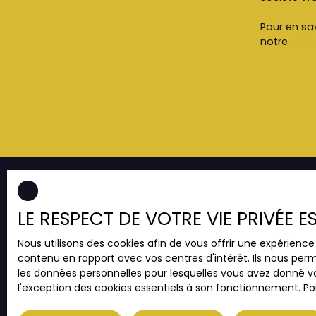
Pour en sav
notre
polit
LE RESPECT DE VOTRE VIE PRIVÉE 
JE RECHERCHE UN BIEN
Nous utilisons des cookies afin de vous offrir une expérien
Vente appartement Strasbourg (67000)
contenu en rapport avec vos centres d'intérêt. Ils nous perm
Vente appartement Strasbourg (67200)
les données personnelles pour lesquelles vous avez donné vo
l'exception des cookies essentiels à son fonctionnement. Pou
Vente appartement Illkirch-Graffenstaden
(67400)