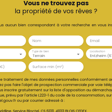
Vous ne trouvez pas
la propriété de vos rêves ?
s aucun bien correspondant à votre recherche en vous ins
Nom
Email
Type de bien
Localisation
Terrain
Entzheim (6
(€)
Surface min (m²)
le traitement de mes données personnelles conformément au
ez pas faire l'objet de prospection commerciale par voie tél
s inscrire gratuitement sur la liste d'opposition au démarch
e, prévu par l'article L223-1 du code de la consommation, sur l
l.gouv.fr ou par courrier adressé à :
ldline, Service Bloctel, CS 61311, 41013 BLOIS CEDEX.