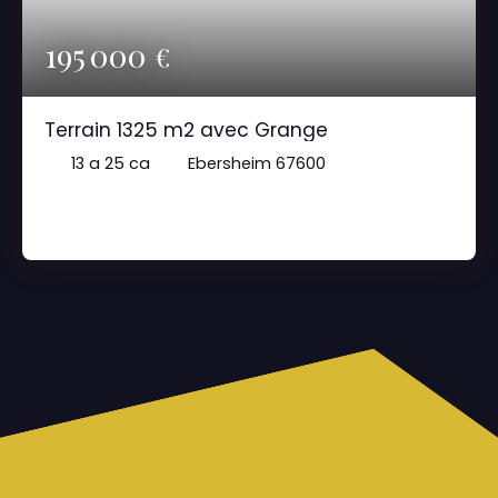
195 000
€
Terrain 1325 m2 avec Grange
13 a 25 ca
Ebersheim 67600
Terrain Constructible à Vendre
Terrain Constructible à Vendre
Imaginez-vous en train de construire votre
maison de rêve sur ce terrain constructible de
1325 m². Ce terrain, situé dans un environnement
paisible et verdoyant, offre une surface