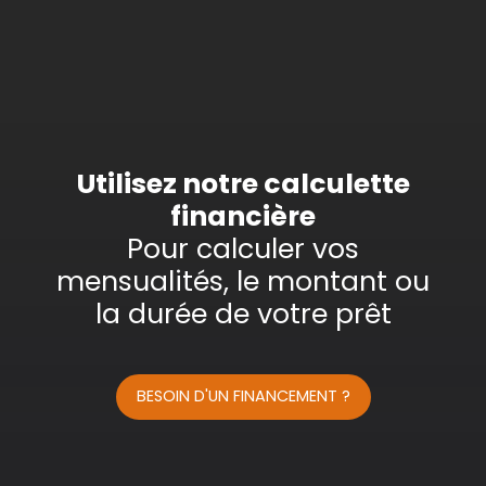
Vente
Type de bien
Terrain
Localisation
Ebersheim (67600)
Budget max (€)
Utilisez notre calculette
financière
Surface min (m²)
Pour calculer vos
mensualités, le montant ou
Rechercher
la durée de votre prêt
BESOIN D'UN FINANCEMENT ?