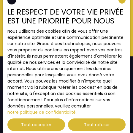
données personnelles, veuillez consulter notre
environnement paisible et verdoyant. Contactez-
politique de confidentialité
.
LE RESPECT DE VOTRE VIE PRIVÉE
nous dès aujourd'hui pour en savoir plus sur ce
terrain exceptionnel et commencez à réaliser vos
EST UNE PRIORITÉ POUR NOUS
rêves de construction.
Recevoir des annonces
Nous utilisons des cookies afin de vous offrir une
expérience optimale et une communication pertinente
sur notre site. Grace à ces technologies, nous pouvons
vous proposer du contenu en rapport avec vos centres
d'intérêt. Ils nous permettent également d'améliorer la
qualité de nos services et la convivialité de notre site
internet. Nous utiliserons uniquement les données
personnelles pour lesquelles vous avez donné votre
accord. Vous pouvez les modifier à n'importe quel
JE RECHERCHE UN BIEN
moment via la rubrique ″Gérer les cookies″ en bas de
notre site, à l'exception des cookies essentiels à son
Vente appartement Strasbourg (67000)
fonctionnement. Pour plus d'informations sur vos
Vente appartement Strasbourg (67200)
données personnelles, veuillez consulter
notre politique de confidentialité
.
Vente appartement Illkirch-Graffenstaden (67400)
Vente appartement Thann (68800)
Tout accepter
Tout refuser
Vente appartement Habsheim (68440)