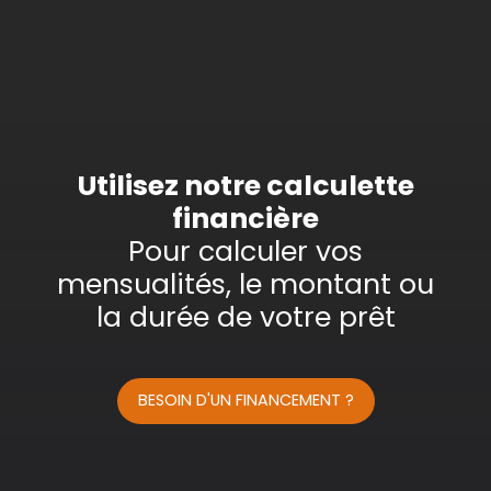
Vente
Type de bien
Stationnement
Localisation
Budget max (€)
Utilisez notre calculette
financière
Surface min (m²)
Pour calculer vos
mensualités, le montant ou
Rechercher
la durée de votre prêt
BESOIN D'UN FINANCEMENT ?