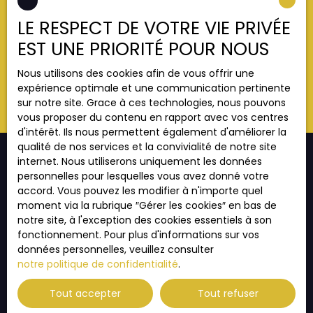
données personnelles, veuillez consulter notre
politique de confidentialité
.
LE RESPECT DE VOTRE VIE PRIVÉE
EST UNE PRIORITÉ POUR NOUS
Recevoir des annonces
Nous utilisons des cookies afin de vous offrir une
expérience optimale et une communication pertinente
sur notre site. Grace à ces technologies, nous pouvons
vous proposer du contenu en rapport avec vos centres
d'intérêt. Ils nous permettent également d'améliorer la
qualité de nos services et la convivialité de notre site
internet. Nous utiliserons uniquement les données
personnelles pour lesquelles vous avez donné votre
accord. Vous pouvez les modifier à n'importe quel
JE RECHERCHE UN BIEN
moment via la rubrique ″Gérer les cookies″ en bas de
notre site, à l'exception des cookies essentiels à son
Vente appartement Strasbourg (67000)
fonctionnement. Pour plus d'informations sur vos
Vente appartement Strasbourg (67200)
données personnelles, veuillez consulter
notre politique de confidentialité
.
Vente appartement Illkirch-Graffenstaden (67400)
Vente appartement Thann (68800)
Tout accepter
Tout refuser
Vente appartement Habsheim (68440)