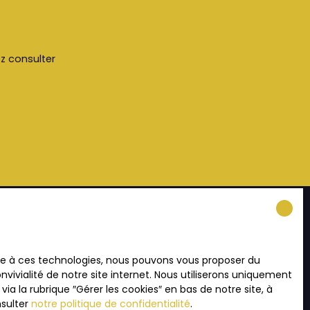
ez consulter
INFORMATIONS
ace à ces technologies, nous pouvons vous proposer du
vivialité de notre site internet. Nous utiliserons uniquement
Recrutement
 la rubrique ″Gérer les cookies″ en bas de notre site, à
Nos honoraires
nsulter
notre politique de confidentialité
.