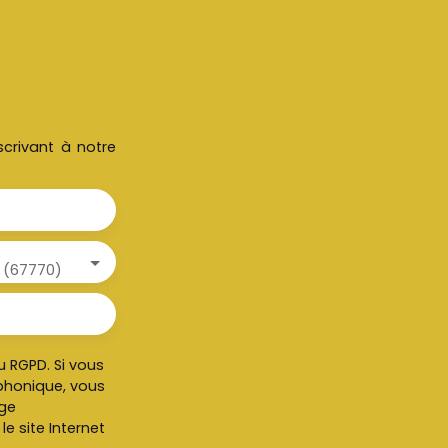
crivant à notre
 (67770)
 RGPD. Si vous
éphonique, vous
age
e site Internet