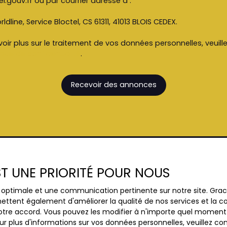
l.gouv.fr ou par courrier adressé à :
ldline, Service Bloctel, CS 61311, 41013 BLOIS CEDEX.
oir plus sur le traitement de vos données personnelles, veuill
ique de confidentialité
.
Recevoir des annonces
EST UNE PRIORITÉ POUR NOUS
JE SUIS PROPRIÉTAIRE
ce optimale et une communication pertinente sur notre site. Gr
ettent également d'améliorer la qualité de nos services et la con
Estimez votre bien
tre accord. Vous pouvez les modifier à n'importe quel moment via
Vendre avec nous
r plus d'informations sur vos données personnelles, veuillez co