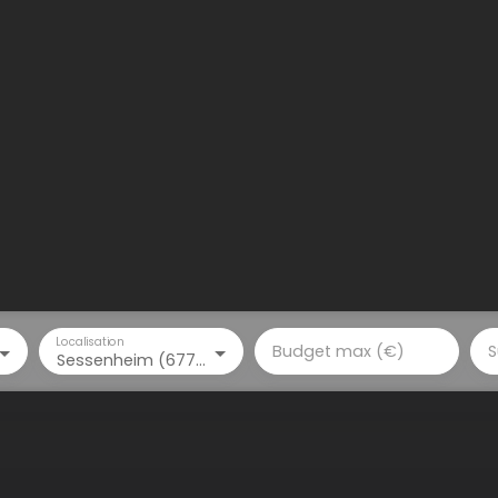
Localisation
Budget max (€)
S
Sessenheim (67770)