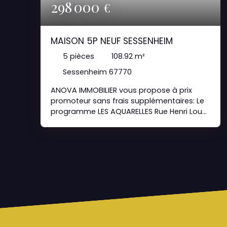
298 000
€
MAISON 5P NEUF SESSENHEIM
5
pièces
108.92
m²
Sessenheim 67770
ANOVA IMMOBILIER vous propose à prix
promoteur sans frais supplémentaires: Le
programme LES AQUARELLES Rue Henri Loux
67770 SESSENHEIM Livraison prévue 2ème
trimestre 2024 Fiscalité : PTZ Destination :
Accession ou investissement Nature du
programme : petit collectif, maison
individuelle Norme : RT 2012 Maison 5P avec
entrée, cuisine, séjour de 29,24m2, quatre
chambres, une salle d'eau, une salle de
bains et un garage. Situation : 12
appartements duplex lumineux ainsi que
de 13 maisons d’exception prolongées de