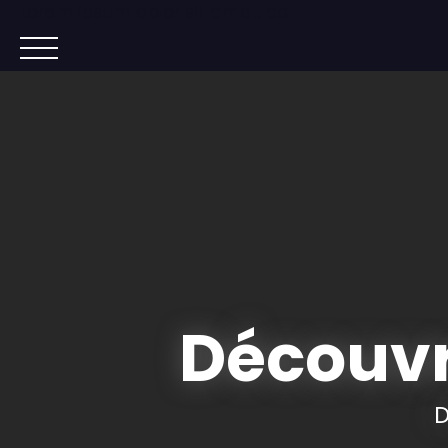
Lorem ipsum dolor sit amet, co
ACCUEIL
ACHETER
IMMOBILIER NEUF
Découvr
D