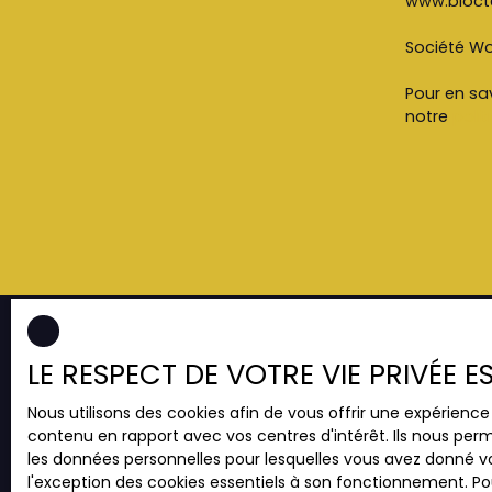
www.blocte
IMMOBILIER 07 688 50 100
Société Wor
Pour en sav
notre
polit
LE RESPECT DE VOTRE VIE PRIVÉE 
JE RECHERCHE UN BIEN
Nous utilisons des cookies afin de vous offrir une expérien
contenu en rapport avec vos centres d'intérêt. Ils nous perm
Vente appartement Strasbourg (67000)
les données personnelles pour lesquelles vous avez donné vo
Vente appartement Strasbourg (67200)
l'exception des cookies essentiels à son fonctionnement. Pou