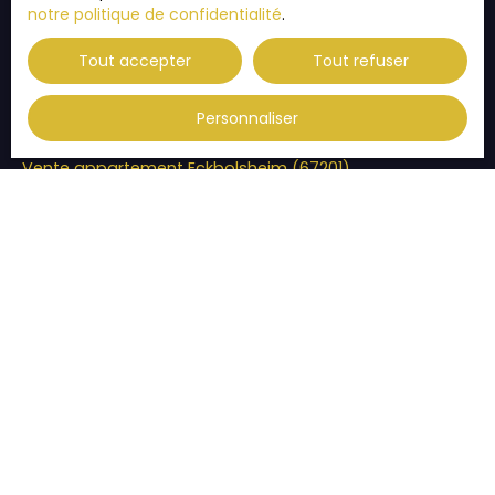
notre politique de confidentialité
.
Vente appartement Strasbourg (67200)
Tout accepter
Tout refuser
Vente appartement Illkirch-Graffenstaden (67400)
Vente appartement Thann (68800)
Personnaliser
Vente appartement Habsheim (68440)
Vente appartement Eckbolsheim (67201)
JE SUIS PROPRIÉTAIRE
Estimez votre bien
Vendre avec nous
Espace vendeur
Gestion locative
Nous contacter