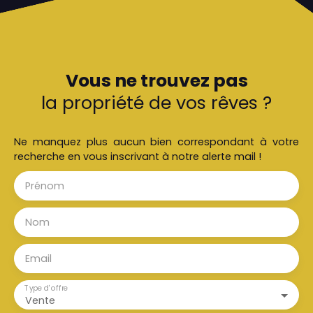
sans vis à vis et un garage complètent ce
descriptif. Prix : 192 000 euros honoraires inclus
charge vendeurContact : Laurent au 07 68 85 01
00ou par mail : laurent@anova. immoexclusivité
du réseau conseillers. immo ®
Vous ne trouvez pas
la propriété de vos rêves ?
Ne manquez plus aucun bien correspondant à votre
recherche en vous inscrivant à notre alerte mail !
Prénom
Nom
Email
Type d'offre
Vente