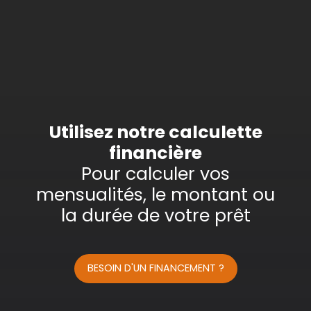
Type d'offre
Vente
Type de bien
Maison
Localisation
Saint-Maurice-l'Exil (38550)
Budget max (€)
Utilisez notre calculette
financière
Surface min (m²)
Pour calculer vos
mensualités, le montant ou
Rechercher
la durée de votre prêt
BESOIN D'UN FINANCEMENT ?