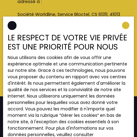
adressé à :
Société Worldline, Service Bloctel, CS 61311, 41013
BLOIS CEDEX.
Pour en savoir plus sur le traitement de vos
LE RESPECT DE VOTRE VIE PRIVÉE
données personnelles, veuillez consulter notre
EST UNE PRIORITÉ POUR NOUS
politique de confidentialité
.
Nous utilisons des cookies afin de vous offrir une
expérience optimale et une communication pertinente
Recevoir des annonces
sur notre site. Grace à ces technologies, nous pouvons
vous proposer du contenu en rapport avec vos centres
d'intérêt. Ils nous permettent également d'améliorer la
qualité de nos services et la convivialité de notre site
internet. Nous utiliserons uniquement les données
personnelles pour lesquelles vous avez donné votre
accord. Vous pouvez les modifier à n'importe quel
moment via la rubrique ″Gérer les cookies″ en bas de
notre site, à l'exception des cookies essentiels à son
JE RECHERCHE UN BIEN
fonctionnement. Pour plus d'informations sur vos
données personnelles, veuillez consulter
Vente appartement Strasbourg (67000)