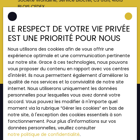
Société Worldline, Service Bloctel, CS 61311, 41013
BLOIS CEDEX.
Pour en savoir plus sur le traitement de vos
LE RESPECT DE VOTRE VIE PRIVÉE
données personnelles, veuillez consulter notre
politique de confidentialité
.
EST UNE PRIORITÉ POUR NOUS
Nous utilisons des cookies afin de vous offrir une
Recevoir des annonces
expérience optimale et une communication pertinente
sur notre site. Grace à ces technologies, nous pouvons
vous proposer du contenu en rapport avec vos centres
d'intérêt. Ils nous permettent également d'améliorer la
qualité de nos services et la convivialité de notre site
internet. Nous utiliserons uniquement les données
personnelles pour lesquelles vous avez donné votre
accord. Vous pouvez les modifier à n'importe quel
moment via la rubrique ″Gérer les cookies″ en bas de
JE RECHERCHE UN BIEN
notre site, à l'exception des cookies essentiels à son
fonctionnement. Pour plus d'informations sur vos
Vente appartement Strasbourg (67000)
données personnelles, veuillez consulter
Vente appartement Strasbourg (67200)
notre politique de confidentialité
.