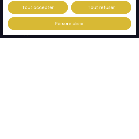
Vente appartement Illkirch-Graffenstaden (67400)
Tout accepter
Tout refuser
Vente appartement Thann (68800)
Vente appartement Habsheim (68440)
Personnaliser
Vente appartement Eckbolsheim (67201)
JE SUIS PROPRIÉTAIRE
Estimez votre bien
Vendre avec nous
Espace vendeur
Gestion locative
Nous contacter
INFORMATIONS