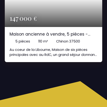
147 000
€
Maison ancienne à vendre, 5 pièces -
Chinon 37500
5
pièces
110
m²
Chinon 37500
Au coeur de la Libourne, Maison de six pièces
principales avec au RdC, un grand séjour donnant
sur le jardin plein sud, une cuisine, une chambre,
un wc. A l'étage, quatre chambres, une salle de
bains, une salle de souche avec WC. Un cellier et
un garage. Visite sur RdV au 06 80 94 05 69