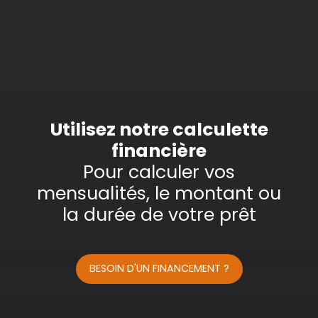
Type d'offre
Vente
Type de bien
Maison
Localisation
Chinon (37500)
Budget max (€)
Utilisez notre calculette
financière
Surface min (m²)
Pour calculer vos
mensualités, le montant ou
Rechercher
la durée de votre prêt
BESOIN D'UN FINANCEMENT ?