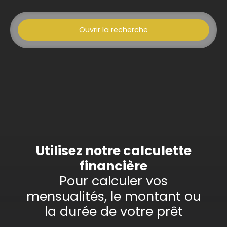
Ouvrir la recherche
Type d'offre
Vente
Type de bien
Maison
Localisation
Berstett (67370)
Budget max (€)
Utilisez notre calculette
financière
Surface min (m²)
Pour calculer vos
mensualités, le montant ou
Rechercher
la durée de votre prêt