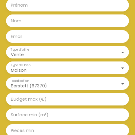
Prénom
Nom
Email
Type d'offre
Vente
Type de bien
Maison
Localisation
Berstett (67370)
Budget max (€)
Surface min (m²)
Pièces min