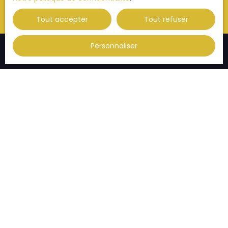
Tout accepter
Tout refuser
Personnaliser
JE RECHERCHE UN BIEN
Vente appartement Strasbourg (67000)
Vente appartement Strasbourg (67200)
Vente appartement Illkirch-Graffenstaden (67400)
Vente appartement Thann (68800)
Vente appartement Habsheim (68440)
Vente appartement Eckbolsheim (67201)
JE SUIS PROPRIÉTAIRE