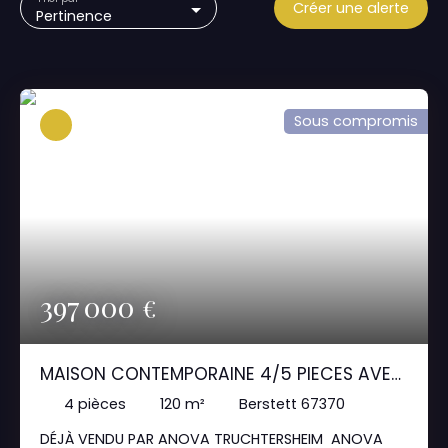
Créer une alerte
Pertinence
Sous compromis
397 000
€
MAISON CONTEMPORAINE 4/5 PIECES AVEC
PISCINE 5MN TRUCHTERSHEIM
4
pièces
120
m²
Berstett 67370
DÉJÀ VENDU PAR ANOVA TRUCHTERSHEIM ANOVA