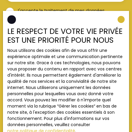
J'accepte le traitement de mes données
personnelles conformément au RGPD. Si vous ne
souhaitez pas faire l'objet de prospection
LE RESPECT DE VOTRE VIE PRIVÉE
commerciale par voie téléphonique, vous pouvez
vous inscrire gratuitement sur la liste d'opposition
EST UNE PRIORITÉ POUR NOUS
au démarchage téléphonique, prévu par l'article
L223-1 du code de la consommation, sur le site
Nous utilisons des cookies afin de vous offrir une
Internet www.bloctel.gouv.fr ou par courrier
expérience optimale et une communication pertinente
adressé à :
sur notre site. Grace à ces technologies, nous pouvons
vous proposer du contenu en rapport avec vos centres
Société Worldline, Service Bloctel, CS 61311, 41013
d'intérêt. Ils nous permettent également d'améliorer la
BLOIS CEDEX.
qualité de nos services et la convivialité de notre site
internet. Nous utiliserons uniquement les données
Pour en savoir plus sur le traitement de vos
personnelles pour lesquelles vous avez donné votre
données personnelles, veuillez consulter notre
accord. Vous pouvez les modifier à n'importe quel
politique de confidentialité
.
moment via la rubrique ″Gérer les cookies″ en bas de
notre site, à l'exception des cookies essentiels à son
fonctionnement. Pour plus d'informations sur vos
Recevoir des annonces
données personnelles, veuillez consulter
notre politique de confidentialité
.