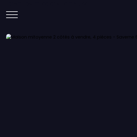
Lorem ipsum dolor sit amet, co
ACCUEIL
ACHETER
IMMOBILIER NEUF