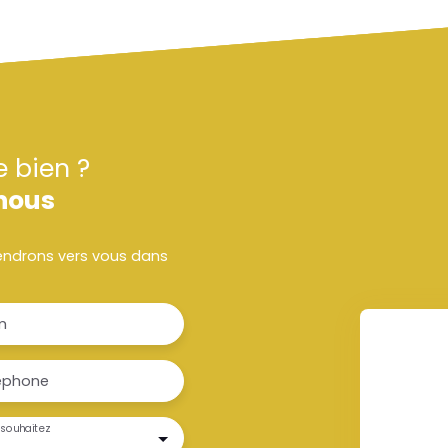
e bien ?
nous
viendrons vers vous dans
m
éphone
souhaitez