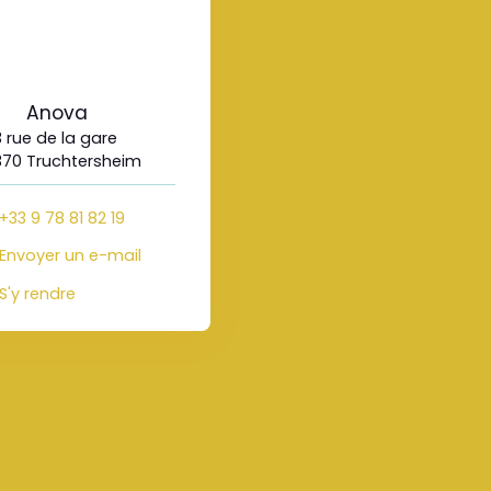
Anova
3 rue de la gare
70 Truchtersheim
+33 9 78 81 82 19
Envoyer un e-mail
S'y rendre