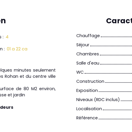
en
Caract
Chauffage
s
:
4
Séjour
in
:
01 a 22 ca
Chambres
Salle d'eau
elques minutes seulement
WC
s Rohan et du centre ville
Construction
urface de 80 M2 environ,
Exposition
sse et jardin
Niveaux (RDC inclus)
ndeurs
Localisation
Référence