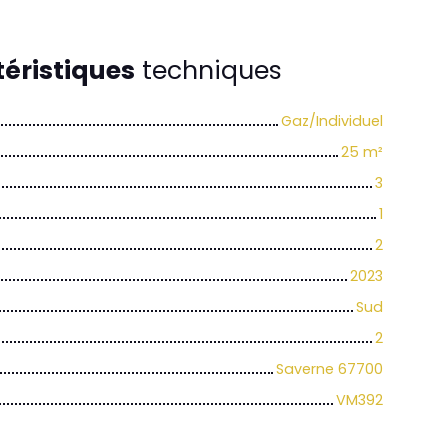
éristiques
techniques
Gaz/Individuel
25
m²
3
1
2
2023
Sud
2
Saverne 67700
VM392