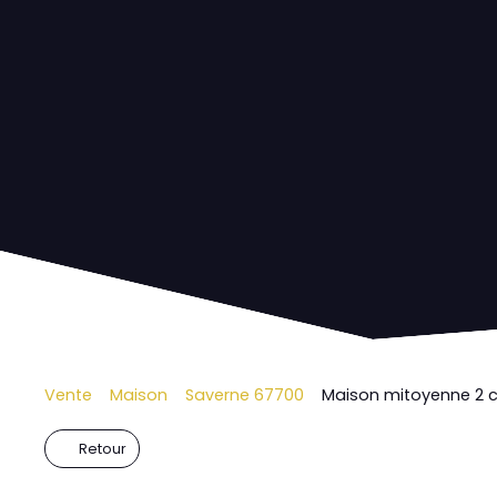
Vente
Maison
Saverne 67700
Maison mitoyenne 2 c
Retour