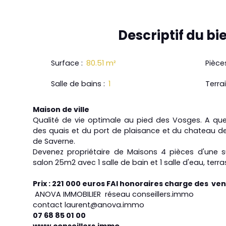
Descriptif
du bi
Surface
:
80.51
m²
Pièce
Salle de bains
:
1
Terra
Maison de ville
Qualité de vie optimale au pied des Vosges. A qu
des quais et du port de plaisance et du chateau de
de Saverne.
Devenez propriétaire de Maisons 4 pièces d'une s
salon 25m2 avec 1 salle de bain et 1 salle d'eau, terra
Prix : 221 000 euros FAI honoraires charge des ve
ANOVA IMMOBILIER réseau conseillers.immo
contact laurent@anova.immo
07 68 85 01 00