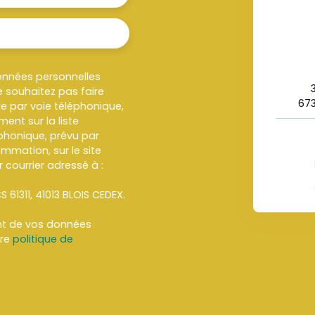
onnées personnelles
 souhaitez pas faire
673
e par voie téléphonique,
ent sur la liste
honique, prévu par
ommation, sur le site
 courrier adressé à :
S 61311, 41013 BLOIS CEDEX.
ent de vos données
tre
politique de