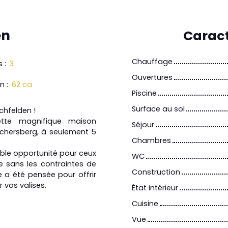
en
Caract
Chauffage
s
:
3
Ouvertures
in
:
62 ca
Piscine
Surface au sol
hfelden !
ette magnifique maison
Séjour
ochersberg, à seulement 5
Chambres
able opportunité pour ceux
WC
le sans les contraintes de
Construction
le a été pensée pour offrir
 vos valises.
État intérieur
Cuisine
Vue