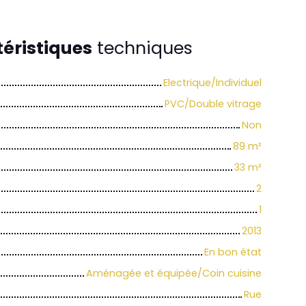
éristiques
techniques
Electrique/Individuel
PVC/Double vitrage
Non
89
m²
33
m²
2
1
2013
En bon état
Aménagée et équipée/Coin cuisine
Rue