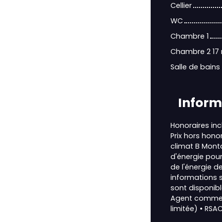
Cellier
WC
Chambre 1
Chambre 2 17 
Salle de bain
Inform
Honoraires inc
Prix hors hono
climat B Mont
d'énergie pour
de l'énergie de
informations s
sont disponibl
Agent commerc
limitée) • RSA