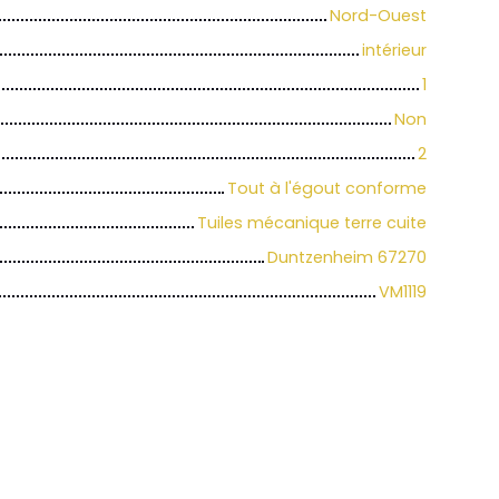
Nord-Ouest
intérieur
1
Non
2
Tout à l'égout conforme
Tuiles mécanique terre cuite
Duntzenheim 67270
VM1119