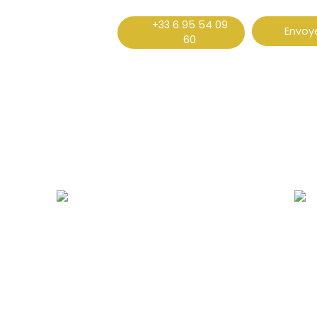
+33 6 95 54 09
Envoye
60