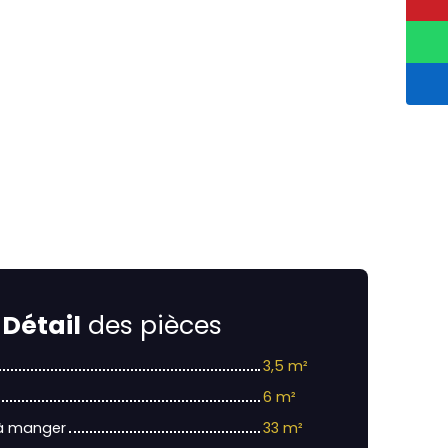
Détail
des pièces
3,5 m²
6 m²
 à manger
33 m²