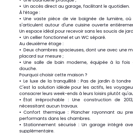
Une buanderie pratique ;
Un accès direct au garage, facilitant le quotidien.
À l’étage :
Une vaste pièce de vie baignée de lumière, où
s'articulent autour d'une cuisine ouverte entière
Un espace idéal pour recevoir sans les soucis de jar
Un cellier fonctionnel et un WC séparé.
Au deuxième étage :
Deux chambres spacieuses, dont une avec une me
placard sur mesure ;
Une salle de bain moderne, équipée à la fois 
douche.
Pourquoi choisir cette maison ?
Le luxe de la tranquillité : Pas de jardin à tondre 
C'est la solution idéale pour les actifs, les voyage
consacrer leurs week-ends à leurs loisirs plutôt qu'a
État irréprochable : Une construction de 201
nécessitant aucun travaux.
Confort thermique : Plancher rayonnant au pre
performants dans les chambres.
Stationnement sécurisé : Un garage intégré a
supplémentaire.