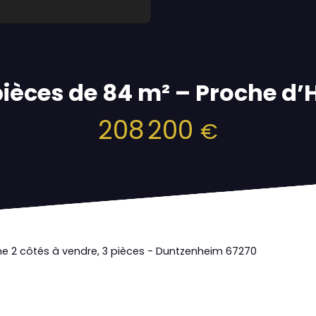
ièces de 84 m² – Proche d
208 200
€
e 2 côtés à vendre, 3 pièces - Duntzenheim 67270