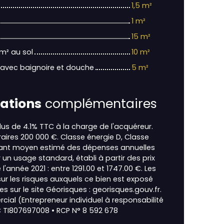
1,5 m²
1 m²
15 m²
m² au sol
10 m²
s avec baignoire et douche
5 m²
ations
complémentaires
lus de 4.1% TTC à la charge de l'acquéreur.
raires 200 000 €. Classe énergie D, Classe
ant moyen estimé des dépenses annuelles
 un usage standard, établi à partir des prix
 l'année 2021 : entre 1291.00 et 1747.00 €. Les
ur les risques auxquels ce bien est exposé
es sur le site Géorisques : georisques.gouv.fr.
ial (Entrepreneur individuel à responsabilité
C TI807697008 • RCP N° 8 592 678