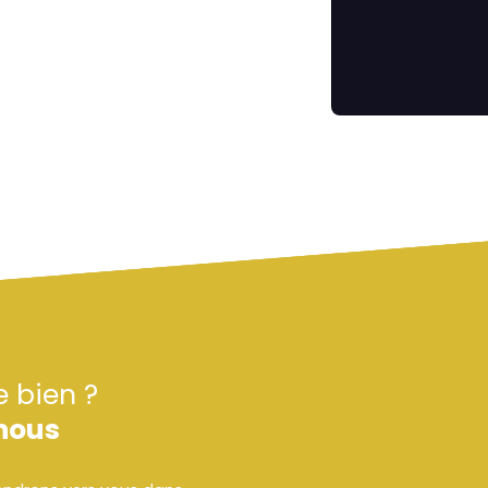
e bien ?
nous