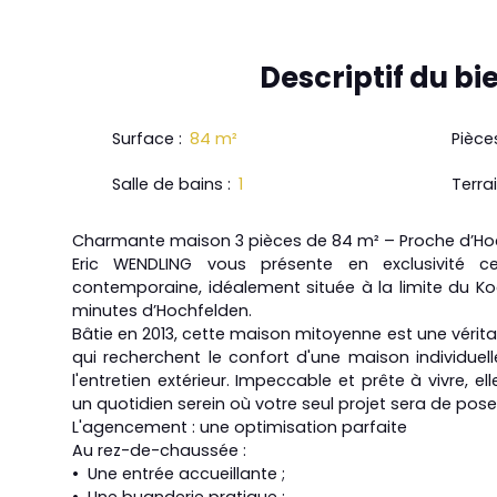
Descriptif
du bi
Surface
:
84
m²
Pièce
Salle de bains
:
1
Terra
Charmante maison 3 pièces de 84 m² – Proche d’Hoc
Eric WENDLING vous présente en exclusivité c
contemporaine, idéalement située à la limite du K
minutes d’Hochfelden.
Bâtie en 2013, cette maison mitoyenne est une vérit
qui recherchent le confort d'une maison individuel
l'entretien extérieur. Impeccable et prête à vivre, el
un quotidien serein où votre seul projet sera de poser
L'agencement : une optimisation parfaite
Au rez-de-chaussée :
Une entrée accueillante ;