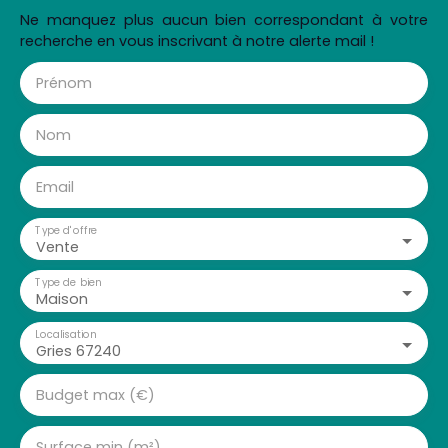
Ne manquez plus aucun bien correspondant à votre
recherche en vous inscrivant à notre alerte mail !
Prénom
Nom
Email
Type d'offre
Vente
Type de bien
Maison
Localisation
Gries 67240
Budget max (€)
Surface min (m²)