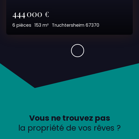
444 000
€
6
pièces
153
m²
Truchtersheim 67370
Vous ne trouvez pas
la propriété de vos rêves ?