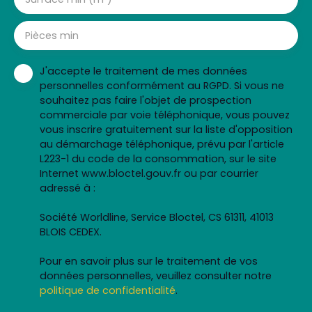
Pièces min
J'accepte le traitement de mes données
personnelles conformément au RGPD. Si vous ne
souhaitez pas faire l'objet de prospection
commerciale par voie téléphonique, vous pouvez
vous inscrire gratuitement sur la liste d'opposition
au démarchage téléphonique, prévu par l'article
L223-1 du code de la consommation, sur le site
Internet www.bloctel.gouv.fr ou par courrier
adressé à :
Société Worldline, Service Bloctel, CS 61311, 41013
BLOIS CEDEX.
Pour en savoir plus sur le traitement de vos
données personnelles, veuillez consulter notre
politique de confidentialité
.