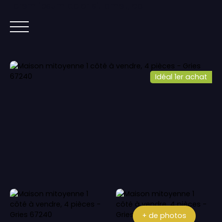
Lorem ipsum dolor sit amet, co
ACCUEIL
ACHETER
IMMOBILIER NEUF
Idéal 1er achat
+ de photos