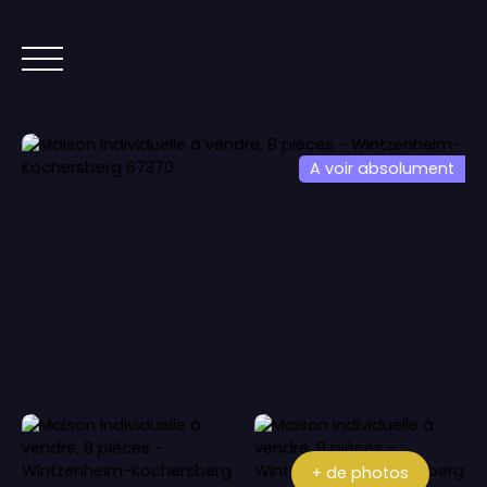
Lorem ipsum dolor sit amet, co
ACCUEIL
ACHETER
IMMOBILIER NEUF
A voir absolument
+ de photos