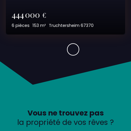
444 000
€
6
pièces
153
m²
Truchtersheim 67370
Vous ne trouvez pas
la propriété de vos rêves ?