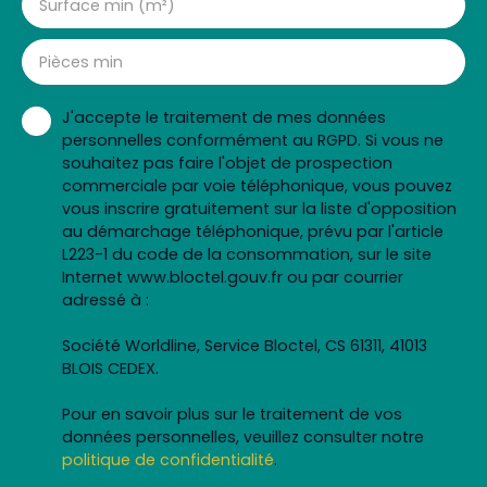
Surface min (m²)
Pièces min
J'accepte le traitement de mes données
personnelles conformément au RGPD. Si vous ne
souhaitez pas faire l'objet de prospection
commerciale par voie téléphonique, vous pouvez
vous inscrire gratuitement sur la liste d'opposition
au démarchage téléphonique, prévu par l'article
L223-1 du code de la consommation, sur le site
Internet www.bloctel.gouv.fr ou par courrier
adressé à :
Société Worldline, Service Bloctel, CS 61311, 41013
BLOIS CEDEX.
Pour en savoir plus sur le traitement de vos
données personnelles, veuillez consulter notre
politique de confidentialité
.