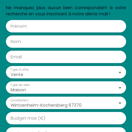
Ne manquez plus aucun bien correspondant à votre
recherche en vous inscrivant à notre alerte mail !
Prénom
Nom
Email
Type d'offre
Vente
Type de bien
Maison
Localisation
Wintzenheim-Kochersberg 67370
Budget max (€)