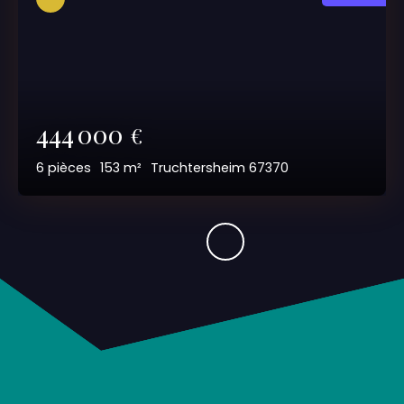
444 000
€
6
pièces
153
m²
Truchtersheim 67370