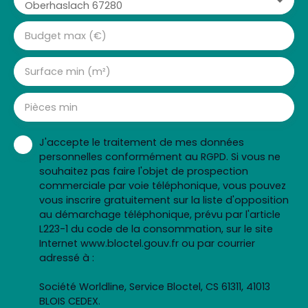
Oberhaslach 67280
Budget max (€)
Surface min (m²)
Pièces min
J'accepte le traitement de mes données
personnelles conformément au RGPD. Si vous ne
souhaitez pas faire l'objet de prospection
commerciale par voie téléphonique, vous pouvez
vous inscrire gratuitement sur la liste d'opposition
au démarchage téléphonique, prévu par l'article
L223-1 du code de la consommation, sur le site
Internet www.bloctel.gouv.fr ou par courrier
adressé à :
Société Worldline, Service Bloctel, CS 61311, 41013
BLOIS CEDEX.