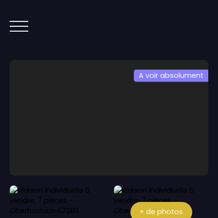
Lorem ipsum dolor sit amet, co
ACCUEIL
ACHETER
IMMOBILIER NEUF
A voir absolument
+ de photos