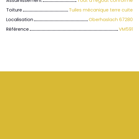
Assainissement
Tout à l'égout conforme
Toiture
Tuiles mécanique terre cuite
Localisation
Oberhaslach 67280
Référence
VM591
+