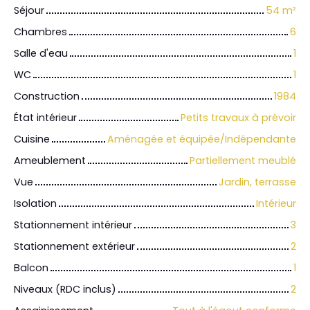
Séjour
54
m²
Chambres
6
Salle d'eau
1
WC
1
Construction
1984
État intérieur
Petits travaux à prévoir
Cuisine
Aménagée et équipée/Indépendante
Ameublement
Partiellement meublé
Vue
Jardin, terrasse
Isolation
Intérieur
Stationnement intérieur
3
Stationnement extérieur
2
Balcon
1
Niveaux (RDC inclus)
2