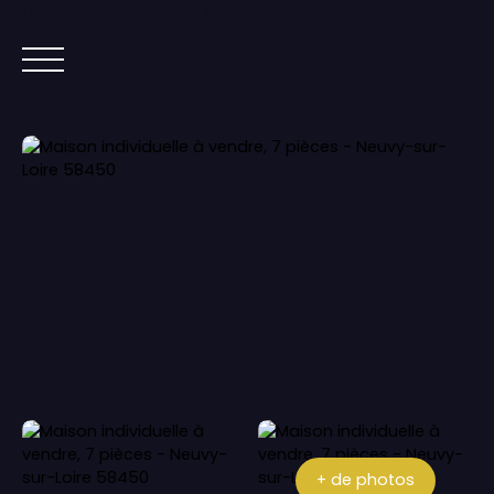
Lorem ipsum dolor sit amet, co
ACCUEIL
ACHETER
IMMOBILIER NEUF
+ de photos