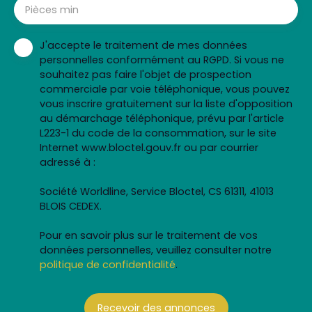
Pièces min
J'accepte le traitement de mes données
personnelles conformément au RGPD. Si vous ne
souhaitez pas faire l'objet de prospection
commerciale par voie téléphonique, vous pouvez
vous inscrire gratuitement sur la liste d'opposition
au démarchage téléphonique, prévu par l'article
L223-1 du code de la consommation, sur le site
Internet www.bloctel.gouv.fr ou par courrier
adressé à :
Société Worldline, Service Bloctel, CS 61311, 41013
BLOIS CEDEX.
Pour en savoir plus sur le traitement de vos
données personnelles, veuillez consulter notre
politique de confidentialité
.
Recevoir des annonces