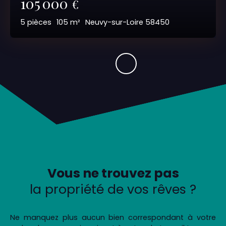
105 000
€
5
pièces
105
m²
Neuvy-sur-Loire 58450
Vous ne trouvez pas
la propriété de vos rêves ?
Ne manquez plus aucun bien correspondant à votre