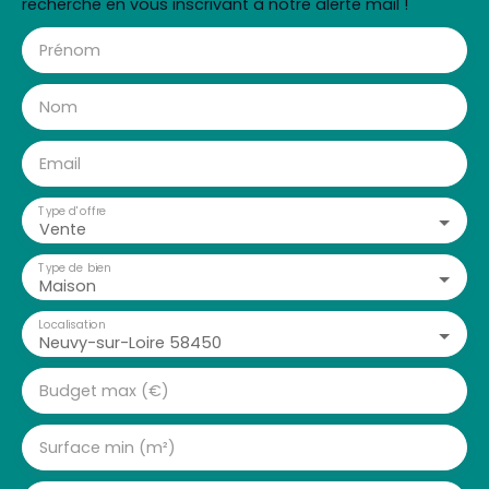
recherche en vous inscrivant à notre alerte mail !
Prénom
Nom
Email
Type d'offre
Vente
Type de bien
Maison
Localisation
Neuvy-sur-Loire 58450
Budget max (€)
Surface min (m²)