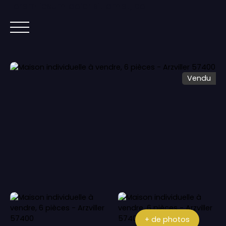
Lorem ipsum dolor sit amet, co
ACCUEIL
ACHETER
IMMOBILIER NEUF
Vendu
+ de photos