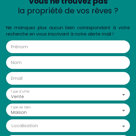
Vous ne trouvez pas
la propriété de vos rêves ?
Ne manquez plus aucun bien correspondant à votre
recherche en vous inscrivant à notre alerte mail !
Prénom
Nom
Email
Type d'offre
Vente
Type de bien
Maison
Localisation