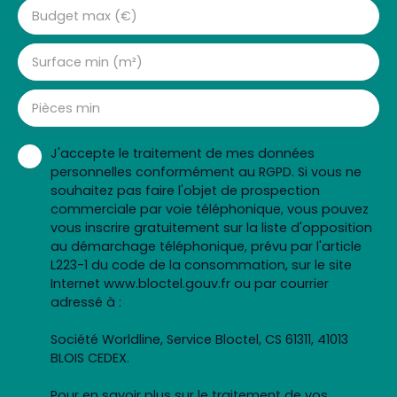
Budget max (€)
Surface min (m²)
Pièces min
J'accepte le traitement de mes données
personnelles conformément au RGPD. Si vous ne
souhaitez pas faire l'objet de prospection
commerciale par voie téléphonique, vous pouvez
vous inscrire gratuitement sur la liste d'opposition
au démarchage téléphonique, prévu par l'article
L223-1 du code de la consommation, sur le site
Internet www.bloctel.gouv.fr ou par courrier
adressé à :
Société Worldline, Service Bloctel, CS 61311, 41013
BLOIS CEDEX.
Pour en savoir plus sur le traitement de vos