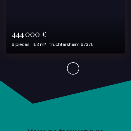
444 000
€
6
pièces
153
m²
Truchtersheim 67370