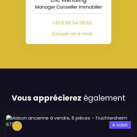
Eric Wendling
Manager Conseiller Immobilier
+33 6 95 54 09 60
Envoyer un e-mail
Vous apprécierez
également
A saisir