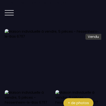
Lorem ipsum dolor sit amet, co
ACCUEIL
ACHETER
IMMOBILIER NEUF
Vendu
+ de photos