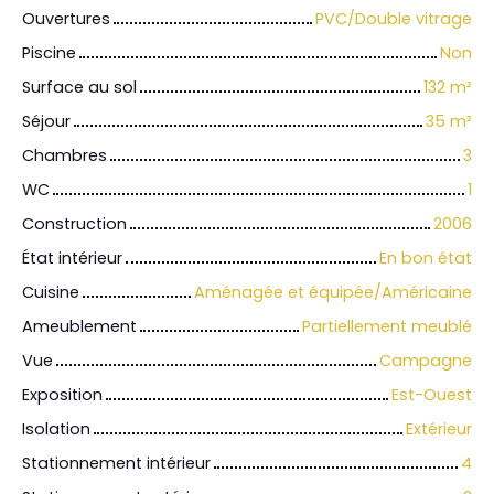
Ouvertures
PVC/Double vitrage
Piscine
Non
Surface au sol
132
m²
Séjour
35
m²
Chambres
3
WC
1
Construction
2006
État intérieur
En bon état
Cuisine
Aménagée et équipée/Américaine
Ameublement
Partiellement meublé
Vue
Campagne
Exposition
Est-Ouest
Isolation
Extérieur
Stationnement intérieur
4