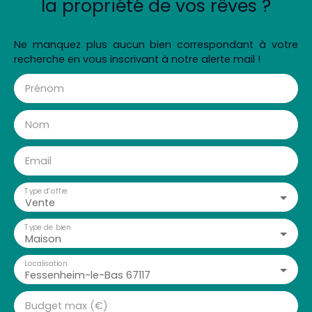
la propriété de vos rêves ?
Ne manquez plus aucun bien correspondant à votre
recherche en vous inscrivant à notre alerte mail !
Prénom
Nom
Email
Type d'offre
Vente
Type de bien
Maison
Localisation
Fessenheim-le-Bas 67117
Budget max (€)