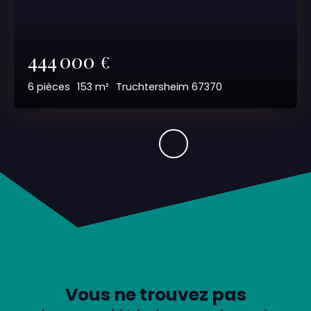
444 000
€
6
pièces
153
m²
Truchtersheim 67370
Vous ne trouvez pas