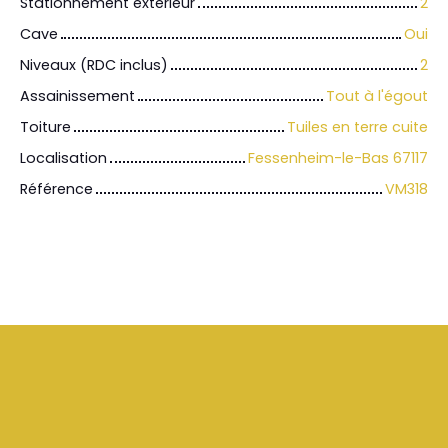
Stationnement extérieur
2
Cave
Oui
Niveaux (RDC inclus)
2
Assainissement
Tout à l'égout
Toiture
Tuiles en terre cuite
Localisation
Fessenheim-le-Bas 67117
Référence
VM318