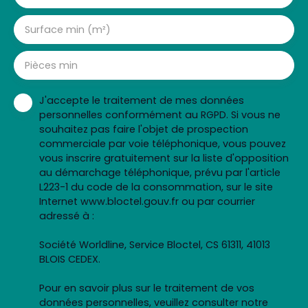
Surface min (m²)
Pièces min
J'accepte le traitement de mes données
personnelles conformément au RGPD. Si vous ne
souhaitez pas faire l'objet de prospection
commerciale par voie téléphonique, vous pouvez
vous inscrire gratuitement sur la liste d'opposition
au démarchage téléphonique, prévu par l'article
L223-1 du code de la consommation, sur le site
Internet www.bloctel.gouv.fr ou par courrier
adressé à :
Société Worldline, Service Bloctel, CS 61311, 41013
BLOIS CEDEX.
Pour en savoir plus sur le traitement de vos
données personnelles, veuillez consulter notre