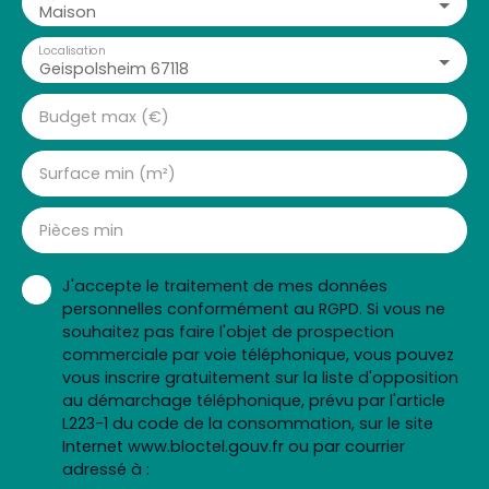
Maison
Localisation
Geispolsheim 67118
Budget max (€)
Surface min (m²)
Pièces min
J'accepte le traitement de mes données
personnelles conformément au RGPD. Si vous ne
souhaitez pas faire l'objet de prospection
commerciale par voie téléphonique, vous pouvez
vous inscrire gratuitement sur la liste d'opposition
au démarchage téléphonique, prévu par l'article
L223-1 du code de la consommation, sur le site
Internet www.bloctel.gouv.fr ou par courrier
adressé à :