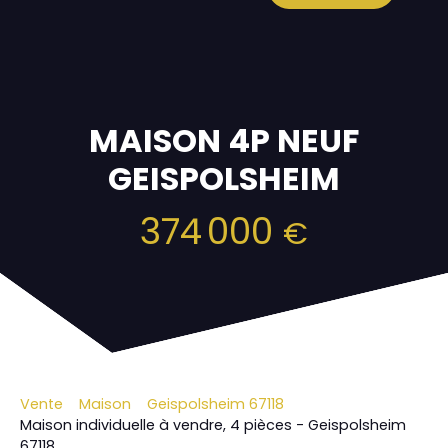
MAISON 4P NEUF
GEISPOLSHEIM
374 000
€
Vente
Maison
Geispolsheim 67118
Maison individuelle à vendre, 4 pièces - Geispolsheim
67118