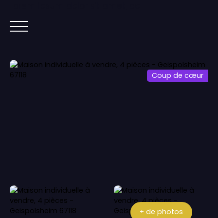
Lorem ipsum dolor sit amet, co
ACCUEIL
ACHETER
IMMOBILIER NEUF
Coup de cœur
+ de photos