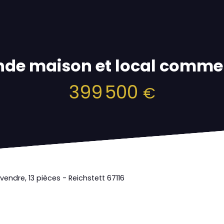
de maison et local comme
399 500
€
vendre, 13 pièces - Reichstett 67116