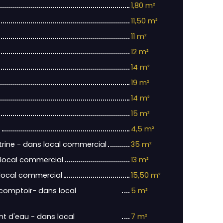
1,80 m²
11,50 m²
11 m²
12 m²
14 m²
19 m²
14 m²
15 m²
s
4,5 m²
itrine - dans local commercial
35 m²
s local commercial
13 m²
 local commercial
15,50 m²
 comptoir- dans local
5 m²
nt d'eau - dans local
7 m²