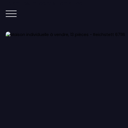
Lorem ipsum dolor sit amet, co
ACCUEIL
ACHETER
IMMOBILIER NEUF