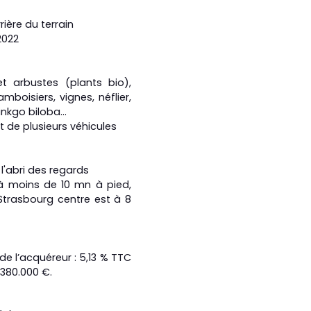
rière du terrain
2022
 et arbustes (plants bio),
amboisiers, vignes, néflier,
inkgo biloba...
 de plusieurs véhicules
 l'abri des regards
à moins de 10 mn à pied,
Strasbourg centre est à 8
de l’acquéreur : 5,13 % TTC
 380.000 €.