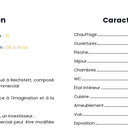
en
Caract
Chauffage
s
:
13
Ouvertures
in
:
06 a 14 ca
Piscine
Séjour
Chambres
WC
itué à Reichstett, composé
ommercial.
État intérieur
Cuisine
ace à l'imagination et à la
Ameublement
Vue
un investisseur...
ercial peut être modifiée
Exposition