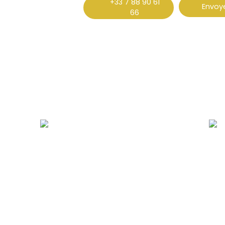
+33 7 88 90 61
Envoye
66