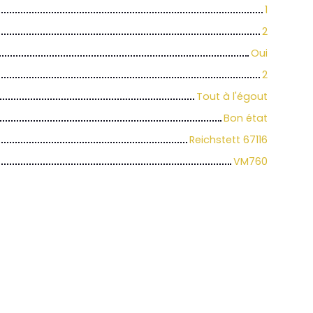
1
2
Oui
2
Tout à l'égout
Bon état
Reichstett 67116
VM760