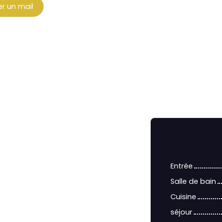
r un mail
Entrée
Salle de bain
Cuisine
séjour