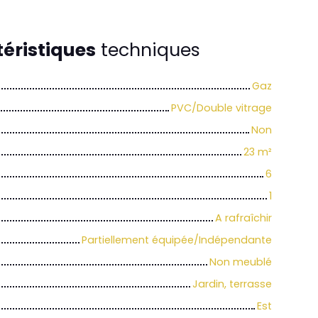
éristiques
techniques
Gaz
PVC/Double vitrage
Non
23
m²
6
1
A rafraîchir
Partiellement équipée/Indépendante
Non meublé
Jardin, terrasse
Est