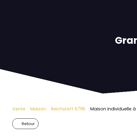
Gran
Vente
Maison
Reichstett 67116
Maison individuelle à 
Retour