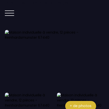
Lorem ipsum dolor sit amet, co
ACCUEIL
ACHETER
IMMOBILIER NEUF
+ de photos