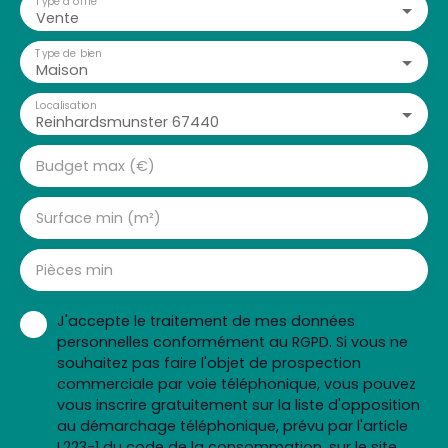
Type d'offre
Vente
Type de bien
Maison
Localisation
Reinhardsmunster 67440
Budget max (€)
Surface min (m²)
Pièces min
J'accepte le traitement de mes données
personnelles conformément au RGPD. Si vous ne
souhaitez pas faire l'objet de prospection
commerciale par voie téléphonique, vous pouvez
vous inscrire gratuitement sur la liste d'opposition
au démarchage téléphonique, prévu par l'article
L223-1 du code de la consommation, sur le site