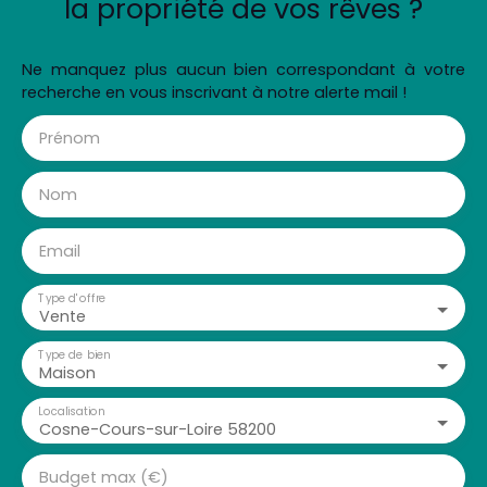
la propriété de vos rêves ?
Ne manquez plus aucun bien correspondant à votre
recherche en vous inscrivant à notre alerte mail !
Prénom
Nom
Email
Type d'offre
Vente
Type de bien
Maison
Localisation
Cosne-Cours-sur-Loire 58200
Budget max (€)