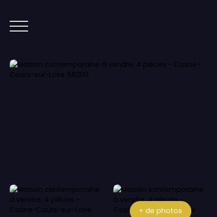
Lorem ipsum dolor sit amet, co
ACCUEIL
ACHETER
IMMOBILIER NEUF
+ de photos