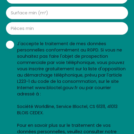
Surface min (m²)
Pièces min
J'accepte le traitement de mes données
personnelles conformément au RGPD. Si vous ne
souhaitez pas faire l'objet de prospection
commerciale par voie téléphonique, vous pouvez
vous inscrire gratuitement sur la liste d'opposition
au démarchage téléphonique, prévu par l'article
L223-1 du code de la consommation, sur le site
Internet www.bloctel.gouv.fr ou par courrier
adressé à :
Société Worldline, Service Bloctel, CS 61311, 41013
BLOIS CEDEX.
Pour en savoir plus sur le traitement de vos
données personnelles, veuillez consulter notre