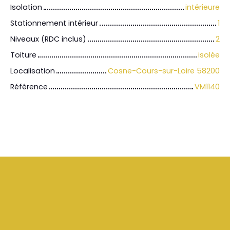
Isolation
intérieure
Stationnement intérieur
1
Niveaux (RDC inclus)
2
Toiture
isolée
Localisation
Cosne-Cours-sur-Loire 58200
Référence
VM1140