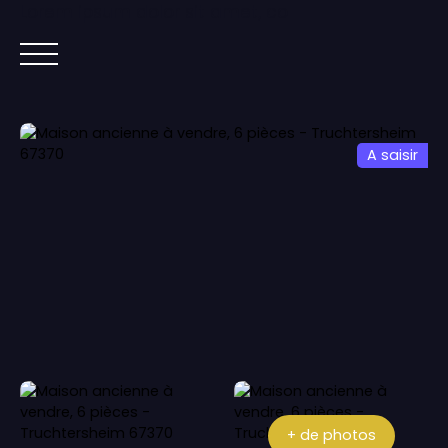
Lorem ipsum dolor sit amet, co
ACCUEIL
ACHETER
IMMOBILIER NEUF
A saisir
+ de photos