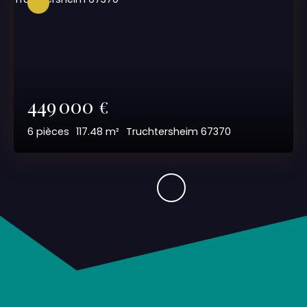
449 000
€
6
pièces
117.48
m²
Truchtersheim 67370