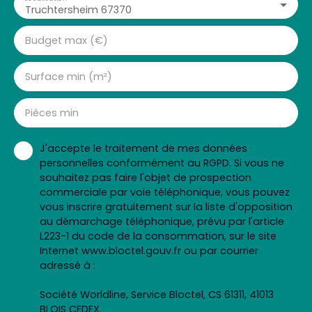
Truchtersheim 67370
Budget max (€)
Surface min (m²)
Pièces min
J'accepte le traitement de mes données
personnelles conformément au RGPD. Si vous ne
souhaitez pas faire l'objet de prospection
commerciale par voie téléphonique, vous pouvez
vous inscrire gratuitement sur la liste d'opposition
au démarchage téléphonique, prévu par l'article
L223-1 du code de la consommation, sur le site
Internet www.bloctel.gouv.fr ou par courrier
adressé à :
Société Worldline, Service Bloctel, CS 61311, 41013
BLOIS CEDEX.