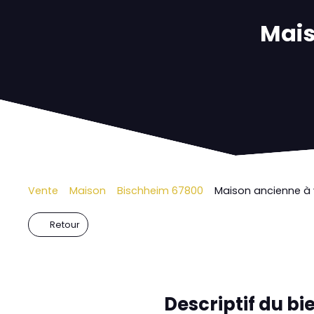
Mais
Vente
Maison
Bischheim 67800
Maison ancienne à 
Retour
Descriptif
du bi