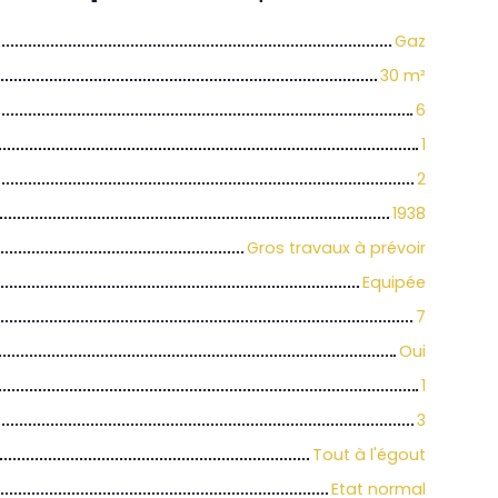
Gaz
30
m²
6
1
2
1938
Gros travaux à prévoir
Equipée
7
Oui
1
3
Tout à l'égout
Etat normal