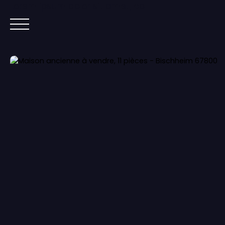
Lorem ipsum dolor sit amet, co
ACCUEIL
ACHETER
IMMOBILIER NEUF