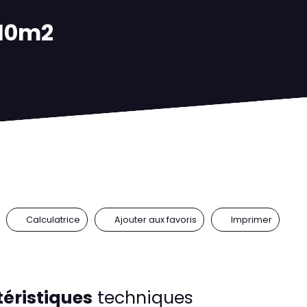
210m2
Calculatrice
Ajouter aux favoris
Imprimer
éristiques
techniques