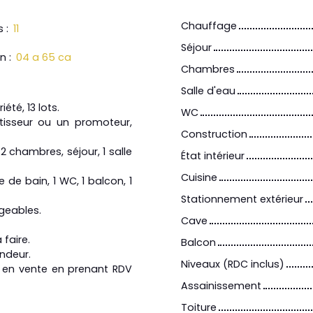
Chauffage
s
:
11
Séjour
in
:
04 a 65 ca
Chambres
Salle d'eau
té, 13 lots.
WC
tisseur ou un promoteur,
Construction
2 chambres, séjour, 1 salle
État intérieur
Cuisine
le de bain, 1 WC, 1 balcon, 1
Stationnement extérieur
geables.
Cave
 faire.
Balcon
ndeur.
Niveaux (RDC inclus)
n en vente en prenant RDV
Assainissement
Toiture