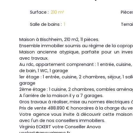
Surface
:
210
m²
Pièce
Salle de bains
:
1
Terra
Maison à Bischheim, 210 m2, 11 pièces.
Ensemble immobilier soumis au régime de la coproprié
Maison ancienne atypique, parfaite pour un inves
avec travaux.
Au rdc, appartement comprenant : 1 entrée, cuisine, 
de bain, 1 WC, 1 garage
1er étage : 1 entrée, cuisine, 2 chambres, séjour, 1 sal
garage
2ème étage : 1 cuisine, 2 chambres, combles aména
A l'arrière de la maison il y a 7 garages.
Gros travaux à réaliser, mise au normes électriques à
Prix de vente 488.890 € honoraires à la charge du ve
Votre agence vous invite à découvrir cette maiso
avec l'un de nos conseillers immobiliers.
Virginia ECKERT votre Conseiller Anova