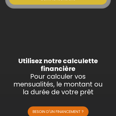
Type d'offre
Vente
Type de bien
Appartement
Localisation
Saint-Maurice-l'Exil (38550)
Budget max (€)
Utilisez notre calculette
financière
Surface min (m²)
Pour calculer vos
mensualités, le montant ou
Rechercher
la durée de votre prêt
BESOIN D'UN FINANCEMENT ?