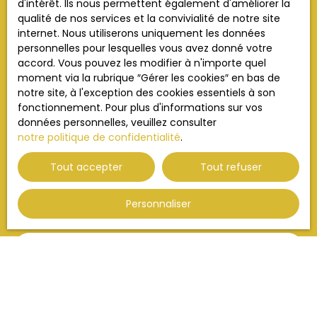
d'intérêt. Ils nous permettent également d'améliorer la
qualité de nos services et la convivialité de notre site
Ne manquez plus aucun bien correspondant à votre
internet. Nous utiliserons uniquement les données
recherche en vous inscrivant à notre alerte mail !
personnelles pour lesquelles vous avez donné votre
accord. Vous pouvez les modifier à n'importe quel
Prénom
moment via la rubrique ″Gérer les cookies″ en bas de
notre site, à l'exception des cookies essentiels à son
Nom
fonctionnement. Pour plus d'informations sur vos
données personnelles, veuillez consulter
Email
notre politique de confidentialité
.
Tout accepter
Tout refuser
Type d'offre
Vente
Personnaliser
Type de bien
Appartement
Localisation
Saint-Maurice-l'Exil (38550)
Budget max (€)