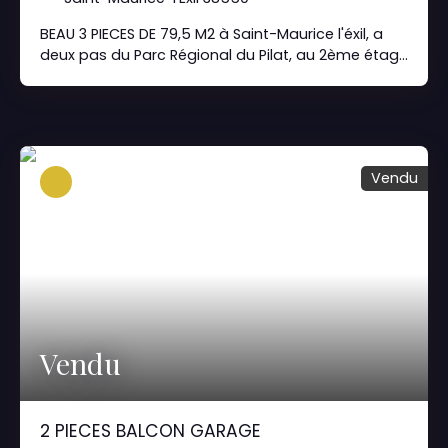
BEAU 3 PIECES DE 79,5 M2 à Saint-Maurice l'éxil, a
deux pas du Parc Régional du Pilat, au 2ème étage
d'une copropriété récente bien entretenue,
appartement bien distribué composé d'une
entrée, d'une cuisine, de deux chambres dont une
avec balcon, un séjour lumineux donnant sur
balcon, une salle de bains, wc indépendants, un
Vendu
grand rangement à l'entrée. Une cave et un
garage en sous-sol Prix 134 000 euros honoraires
charge vendeurs exclusivité conseillers. immo
Laurent Le BRUN 07 68 85 01 00 laurent@anova.
immo
Vendu
2 PIECES BALCON GARAGE