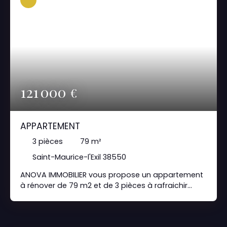
121 000
€
APPARTEMENT
3
pièces
79
m²
Saint-Maurice-l'Exil 38550
ANOVA IMMOBILIER vous propose un appartement
à rénover de 79 m2 et de 3 pièces à rafraichir
Cuisine et Salle de bain à rénover garage fermé et
sécurisé Offre à saisir rapidement Pour tous
renseignements complémentaires Joignez