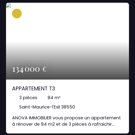
directement Votre conseiller :Laurent Tel : 07 68 85
01 00
134 000
€
APPARTEMENT T3
3
pièces
84
m²
Saint-Maurice-l'Exil 38550
ANOVA IMMOBILIER vous propose un appartement
à rénover de 84 m2 et de 3 pièces à rafraichir
Cuisine et Salle de bain à rénover garage fermé et