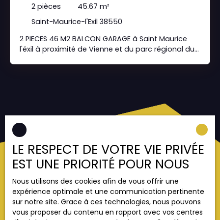
2
pièces
45.67
m²
Saint-Maurice-l'Exil 38550
2 PIECES 46 M2 BALCON GARAGE à Saint Maurice
l'éxil à proximité de Vienne et du parc régional du
Pilat, au deuxième étage d'un petit batiment d'une
copropriété horizontale des années 1980.
Composé d'une entrée, d'un séjour donnant sur
balcon de 7M2,une cuisine, une salle de bains, wc
indépendant, et unechambre. L'appartement
bénéficie en annexe d'un garage detype Box au
RDC de l'immeuble. PRIX 69 000 EUROS FAI
honoraires charge vendeursExclusivité conseillers.
immo 0768850100 contact@anovaimmo. fr
LE RESPECT DE VOTRE VIE PRIVÉE
EST UNE PRIORITÉ POUR NOUS
Nous utilisons des cookies afin de vous offrir une
Vous ne trouvez pas
expérience optimale et une communication pertinente
sur notre site. Grace à ces technologies, nous pouvons
la propriété de vos rêves ?
vous proposer du contenu en rapport avec vos centres