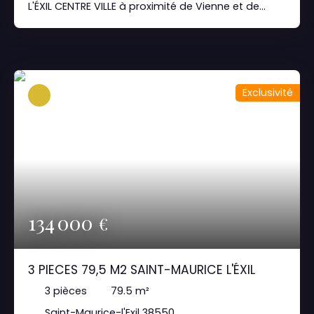
L'ÉXIL CENTRE VILLE à proximité de Vienne et de
Péage et non loin du Parc régional du Pilat dans
une résidence récente au RDC avec terrasse un
appartement traversant exposition principale sud,
Entrée, sejour ouvrant sur terrasse, deux
chambres, salle de bains, cuisine indépendante
Exclusivité
donnant sur terrasse exposée au sud, wc. Cave et
Garage type box en sous-sol PRIX 121 500 EUROS
FAI Honoraires charge vendeurs Exclusivité
consillers. immo 0768850100 contact@anova.
immo
134 000
€
3 PIECES 79,5 M2 SAINT-MAURICE L'ÉXIL
3
pièces
79.5
m²
Saint-Maurice-l'Exil 38550