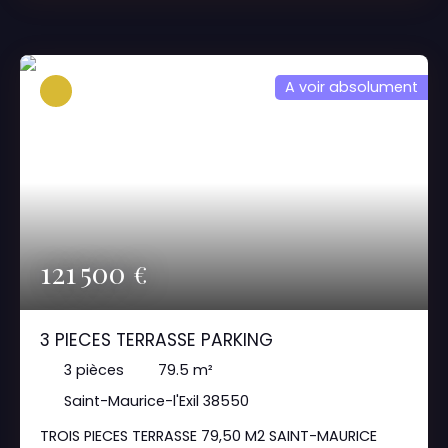
sécurisé Offre à saisir rapidement Pour tous
renseignements complémentaires Joignez
directement Votre conseiller :Laurent Tel : 07 68 85
01 00
A voir absolument
121 500
€
3 PIECES TERRASSE PARKING
3
pièces
79.5
m²
Saint-Maurice-l'Exil 38550
TROIS PIECES TERRASSE 79,50 M2 SAINT-MAURICE