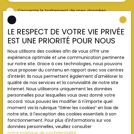
J'accepte le traitement de mes données
personnelles conformément au RGPD. Si vous ne
souhaitez pas faire l'objet de prospection
LE RESPECT DE VOTRE VIE PRIVÉE
commerciale par voie téléphonique, vous pouvez
vous inscrire gratuitement sur la liste d'opposition
EST UNE PRIORITÉ POUR NOUS
au démarchage téléphonique, prévu par l'article
L223-1 du code de la consommation, sur le site
Nous utilisons des cookies afin de vous offrir une
Internet www.bloctel.gouv.fr ou par courrier
expérience optimale et une communication pertinente
adressé à :
sur notre site. Grace à ces technologies, nous pouvons
vous proposer du contenu en rapport avec vos centres
Société Worldline, Service Bloctel, CS 61311, 41013
d'intérêt. Ils nous permettent également d'améliorer la
BLOIS CEDEX.
qualité de nos services et la convivialité de notre site
internet. Nous utiliserons uniquement les données
Pour en savoir plus sur le traitement de vos
personnelles pour lesquelles vous avez donné votre
données personnelles, veuillez consulter notre
accord. Vous pouvez les modifier à n'importe quel
politique de confidentialité
.
moment via la rubrique ″Gérer les cookies″ en bas de
notre site, à l'exception des cookies essentiels à son
fonctionnement. Pour plus d'informations sur vos
Recevoir des annonces
données personnelles, veuillez consulter
notre politique de confidentialité
.