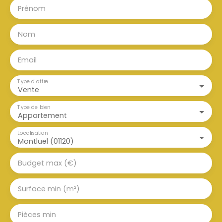
Prénom
Nom
Email
Type d'offre
Vente
Type de bien
Appartement
Localisation
Montluel (01120)
Budget max (€)
Surface min (m²)
Pièces min