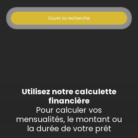
Ouvrir la recherche
Type d'offre
Vente
Type de bien
Appartement
Localisation
Montluel (01120)
Budget max (€)
Utilisez notre calculette
financière
Surface min (m²)
Pour calculer vos
mensualités, le montant ou
Rechercher
la durée de votre prêt