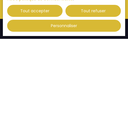
Tout accepter
Tout refuser
Personnaliser
JE RECHERCHE UN BIEN
Vente appartement Strasbourg (67000)
Vente appartement Strasbourg (67200)
Vente appartement Illkirch-Graffenstaden (67400)
Vente appartement Thann (68800)
Vente appartement Habsheim (68440)
Vente appartement Eckbolsheim (67201)
JE SUIS PROPRIÉTAIRE