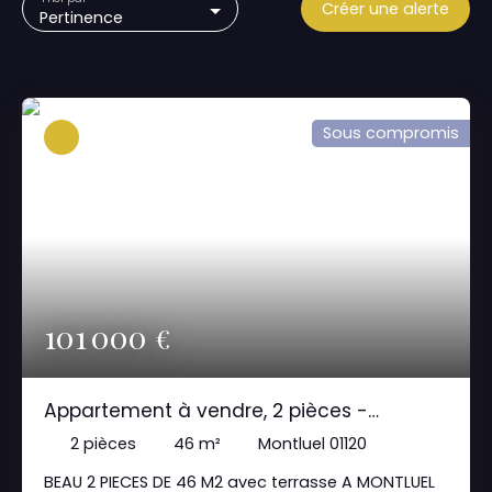
Créer une alerte
Pertinence
Sous compromis
101 000
€
Appartement à vendre, 2 pièces -
Montluel 01120
2
pièces
46
m²
Montluel 01120
BEAU 2 PIECES DE 46 M2 avec terrasse A MONTLUEL