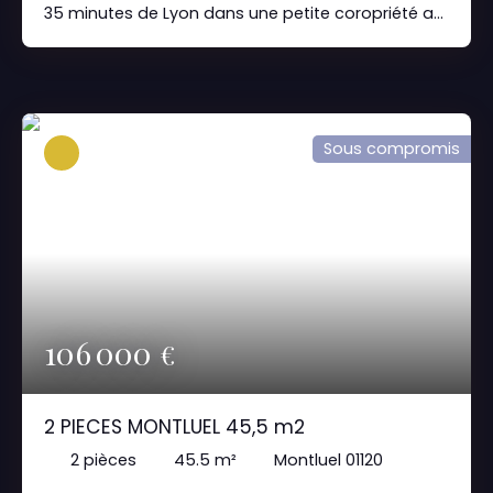
35 minutes de Lyon dans une petite coropriété au
RDC, appartement composé d'une entrée, d'un
dégagement d'un sejour de 20m2 donnant sur
une agréable terrasse, une cuisine semie ouverte
une chambre, une salle de bains, wc
indépendants. un emplacement de parking et
Sous compromis
une cave Prix 101 000 honoraires charge vendeurs
exclusivité conseillers. immo 0768850100
contact@anovaimmo. fr
106 000
€
2 PIECES MONTLUEL 45,5 m2
2
pièces
45.5
m²
Montluel 01120