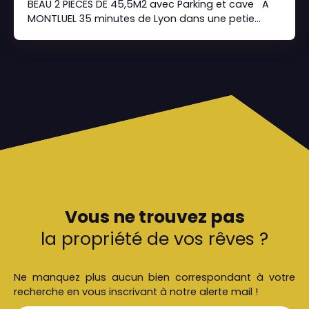
BEAU 2 PIECES DE 45,5M2 avec Parking et cave A
MONTLUEL 35 minutes de Lyon dans une petie
copropriété au premier étage, appartement
composé d'une entrée, d'un dégagement d'un
sejour donnant sur parc arboré et d'une cuisine
semie ouverte , une chambre, une salle de bains,
wc indépendants. Un emplacement de parking et
une cave Prix 106 000 honoraires charge vendeurs
exclusivité conseillers. immo 0768850100
contact@anovaimmo. fr
Vous ne trouvez pas
la propriété de vos rêves ?
Ne manquez plus aucun bien correspondant à votre
recherche en vous inscrivant à notre alerte mail !