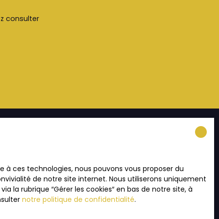
ez consulter
INFORMATIONS
ace à ces technologies, nous pouvons vous proposer du
Recrutement
vivialité de notre site internet. Nous utiliserons uniquement
Nos honoraires
 la rubrique ″Gérer les cookies″ en bas de notre site, à
nsulter
notre politique de confidentialité
.
Mentions légales
Politique de confidentialité