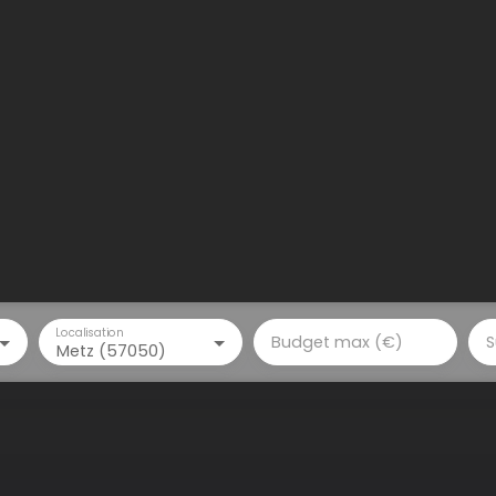
Localisation
Budget max (€)
S
Metz (57050)