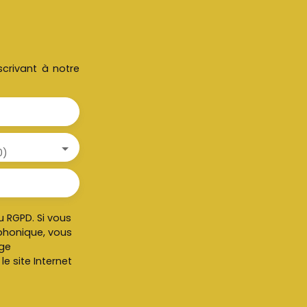
crivant à notre
0)
 RGPD. Si vous
éphonique, vous
age
e site Internet