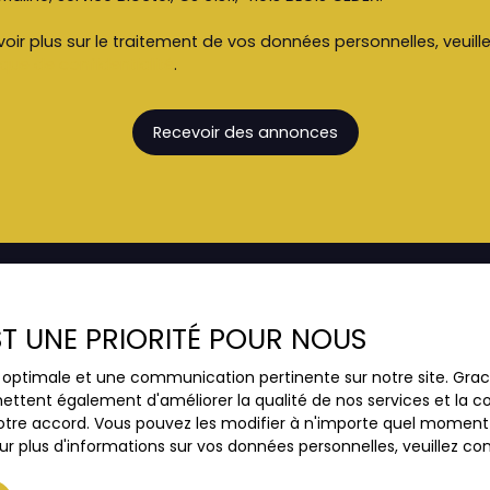
oir plus sur le traitement de vos données personnelles, veuill
ique de confidentialité
.
Recevoir des annonces
EST UNE PRIORITÉ POUR NOUS
JE SUIS PROPRIÉTAIRE
ce optimale et une communication pertinente sur notre site. Gr
Estimez votre bien
ettent également d'améliorer la qualité de nos services et la con
Vendre avec nous
tre accord. Vous pouvez les modifier à n'importe quel moment via
r plus d'informations sur vos données personnelles, veuillez co
Espace vendeur
Gestion locative