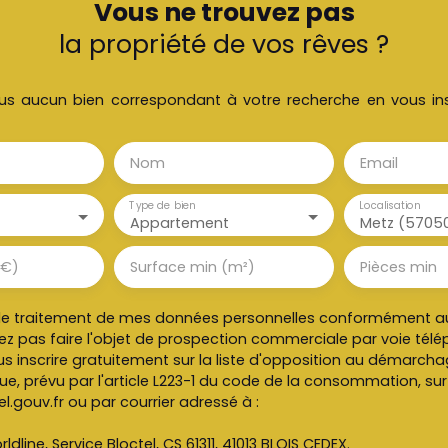
Vous ne trouvez pas
la propriété de vos rêves ?
s aucun bien correspondant à votre recherche en vous ins
Nom
Email
Type de bien
Localisation
Appartement
Metz (5705
(€)
Surface min (m²)
Pièces min
le traitement de mes données personnelles conformément au
ez pas faire l'objet de prospection commerciale par voie tél
s inscrire gratuitement sur la liste d'opposition au démarch
e, prévu par l'article L223-1 du code de la consommation, sur l
l.gouv.fr ou par courrier adressé à :
ldline, Service Bloctel, CS 61311, 41013 BLOIS CEDEX.