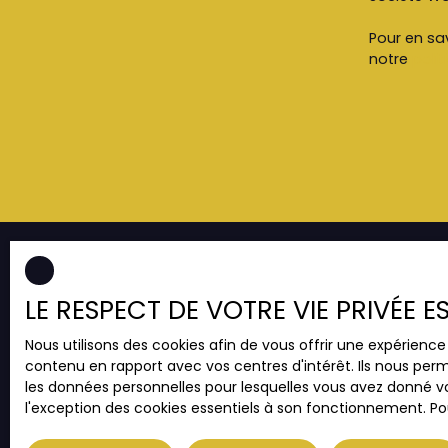
Pour en sav
notre
polit
LE RESPECT DE VOTRE VIE PRIVÉE 
JE RECHERCHE UN BIEN
Nous utilisons des cookies afin de vous offrir une expérien
Vente appartement Strasbourg (67000)
contenu en rapport avec vos centres d'intérêt. Ils nous perm
Vente appartement Strasbourg (67200)
les données personnelles pour lesquelles vous avez donné vo
l'exception des cookies essentiels à son fonctionnement. Pou
Vente appartement Illkirch-Graffenstaden
(67400)