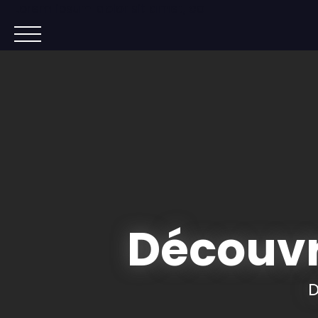
Lorem ipsum dolor sit amet, co
ACCUEIL
ACHETER
IMMOBILIER NEUF
Découvr
D