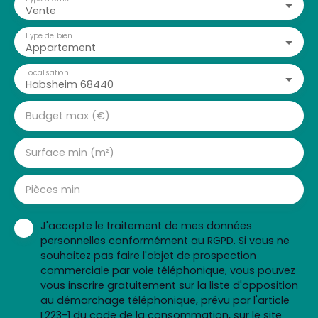
Vente
Type de bien
Appartement
Localisation
Habsheim 68440
Budget max (€)
Surface min (m²)
Pièces min
J'accepte le traitement de mes données
personnelles conformément au RGPD. Si vous ne
souhaitez pas faire l'objet de prospection
commerciale par voie téléphonique, vous pouvez
vous inscrire gratuitement sur la liste d'opposition
au démarchage téléphonique, prévu par l'article
L223-1 du code de la consommation, sur le site