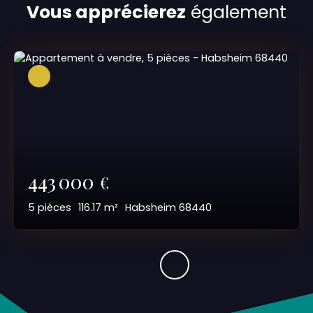
Vous apprécierez
également
443 000
€
5
pièces
116.17
m²
Habsheim 68440