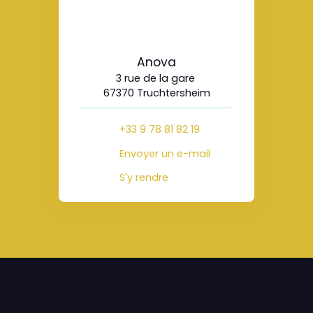
Anova
3 rue de la gare
67370 Truchtersheim
+33 9 78 81 82 19
Envoyer un e-mail
S'y rendre