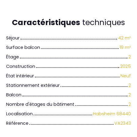
Caractéristiques
techniques
Séjour
42
m²
Surface balcon
19
m²
Étage
2
Construction
2025
État intérieur
Neuf
Stationnement extérieur
2
Balcon
2
Nombre d'étages du bâtiment
2
Localisation
Habsheim 68440
Référence
VA2343