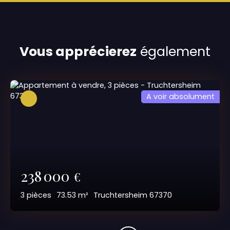
Vous apprécierez
également
A voir absolument
238 000
€
3
pièces
73.53
m²
Truchtersheim 67370