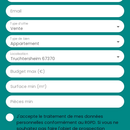
Email
Type d'offre
Vente
Type de bien
Appartement
Localisation
Truchtersheim 67370
Budget max (€)
Surface min (m²)
Pièces min
J'accepte le traitement de mes données
personnelles conformément au RGPD. Si vous ne
souhaitez pas faire l'objet de prospection