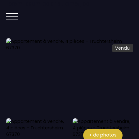
Lorem ipsum dolor sit amet, co
ACCUEIL
ACHETER
IMMOBILIER NEUF
Vendu
+ de photos