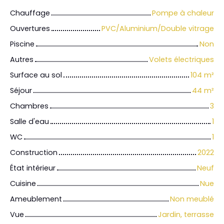
Chauffage
Pompe à chaleur
Ouvertures
PVC/Aluminium/Double vitrage
Piscine
Non
Autres
Volets électriques
Surface au sol
104
m²
Séjour
44
m²
Chambres
3
Salle d'eau
1
WC
1
Construction
2022
État intérieur
Neuf
Cuisine
Nue
Ameublement
Non meublé
Vue
Jardin, terrasse