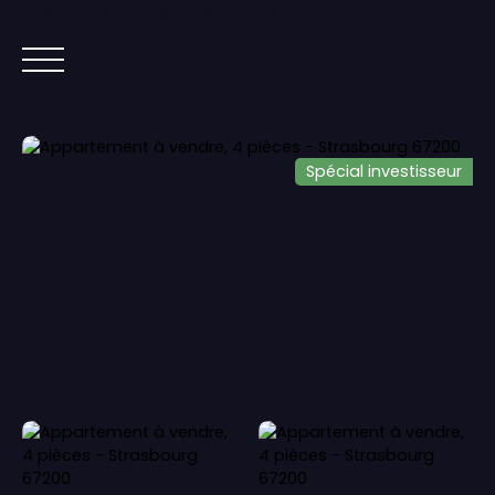
Lorem ipsum dolor sit amet, co
ACCUEIL
ACHETER
IMMOBILIER NEUF
Spécial investisseur