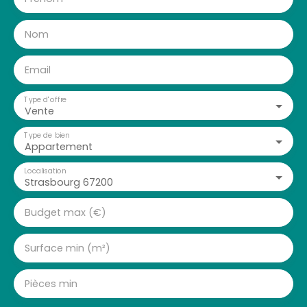
Nom
Email
Type d'offre
Vente
Type de bien
Appartement
Localisation
Strasbourg 67200
Budget max (€)
Surface min (m²)
Pièces min