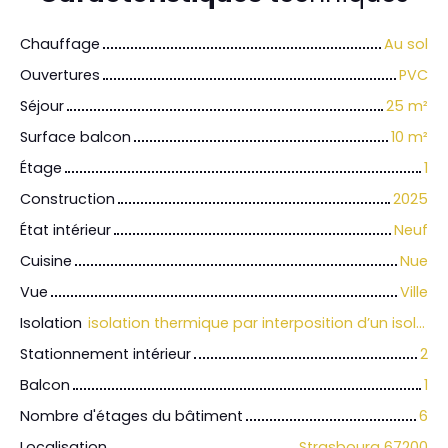
Chauffage
Au sol
Ouvertures
PVC
Séjour
25
m²
Surface balcon
10
m²
Étage
1
Construction
2025
État intérieur
Neuf
Cuisine
Nue
Vue
Ville
Isolation
isolation thermique par interposition d’un isolant sous la chape ou par réalisation d’un flocage projeté en sous-face de dalle.
Stationnement intérieur
2
Balcon
1
Nombre d'étages du bâtiment
6
Localisation
Strasbourg 67200