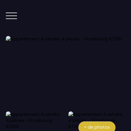
Lorem ipsum dolor sit amet, co
ACCUEIL
ACHETER
IMMOBILIER NEUF
+ de photos