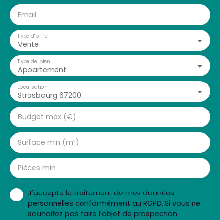
Email
Type d'offre
Vente
Type de bien
Appartement
Localisation
Strasbourg 67200
Budget max (€)
Surface min (m²)
Pièces min
J'accepte le traitement de mes données
personnelles conformément au RGPD. Si vous ne
souhaitez pas faire l'objet de prospection