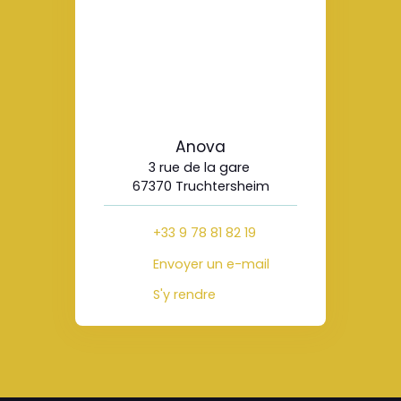
Anova
3 rue de la gare
67370 Truchtersheim
+33 9 78 81 82 19
Envoyer un e-mail
S'y rendre