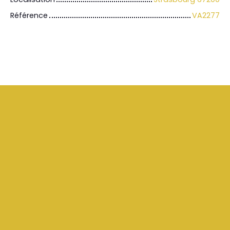
Référence
VA2277
+
−