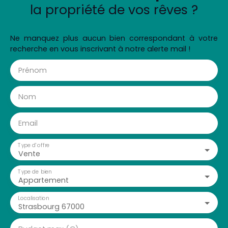
la propriété de vos rêves ?
Ne manquez plus aucun bien correspondant à votre
recherche en vous inscrivant à notre alerte mail !
Prénom
Nom
Email
Type d'offre
Vente
Type de bien
Appartement
Localisation
Strasbourg 67000