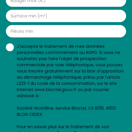
Budget max (€)
Surface min (m²)
Pièces min
J'accepte le traitement de mes données
personnelles conformément au RGPD. Si vous ne
souhaitez pas faire l'objet de prospection
commerciale par voie téléphonique, vous pouvez
vous inscrire gratuitement sur la liste d'opposition
au démarchage téléphonique, prévu par l'article
L223-1 du code de la consommation, sur le site
Internet www.bloctel.gouv.fr ou par courrier
adressé à :
Société Worldline, Service Bloctel, CS 61311, 41013
BLOIS CEDEX.
Pour en savoir plus sur le traitement de vos