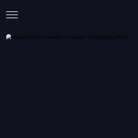
Lorem ipsum dolor sit amet, co
ACCUEIL
ACHETER
IMMOBILIER NEUF