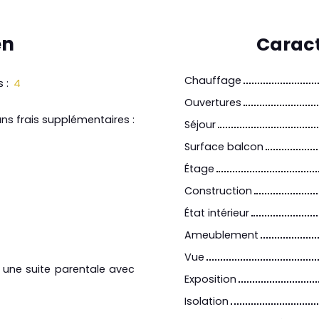
en
Caract
Chauffage
s
:
4
Ouvertures
s frais supplémentaires :
Séjour
Surface balcon
Étage
Construction
État intérieur
Ameublement
Vue
 une suite parentale avec
Exposition
Isolation