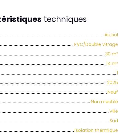
éristiques
techniques
Au sol
PVC/Double vitrage
30
m²
14
m²
1
2025
Neuf
Non meublé
Ville
Sud
Isolation thermique