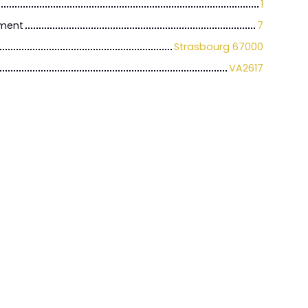
1
iment
7
Strasbourg 67000
VA2617