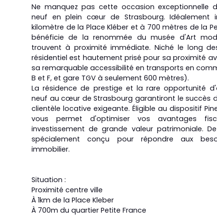
Ne manquez pas cette occasion exceptionnelle d'i
neuf en plein cœur de Strasbourg. Idéalement 
kilomètre de la Place Kléber et à 700 mètres de la P
bénéficie de la renommée du musée d'Art mode
trouvent à proximité immédiate. Niché le long des r
résidentiel est hautement prisé pour sa proximité ave
sa remarquable accessibilité en transports en com
B et F, et gare TGV à seulement 600 mètres).
La résidence de prestige et la rare opportunité 
neuf au cœur de Strasbourg garantiront le succès d
clientèle locative exigeante. Éligible au dispositif Pi
vous permet d'optimiser vos avantages fis
investissement de grande valeur patrimoniale. D
spécialement conçu pour répondre aux besoi
immobilier.
Situation :
Proximité centre ville
À 1km de la Place Kleber
À 700m du quartier Petite France