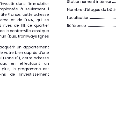
Stationnement intérieur
nvestir dans l'immobilier
implantée à seulement 1
Nombre d'étages du bât
etite France, cette adresse
Localisation
rne et de l'ENA, qui se
ives de l'Ill, ce quartier
Référence
c le centre-ville ainsi que
mun (bus, tramways lignes
d'acquérir un appartement
e votre bien auprès d'une
nel (zone B1), cette adresse
caux en effectuant un
e plus, le programme est
ns de l'investissement