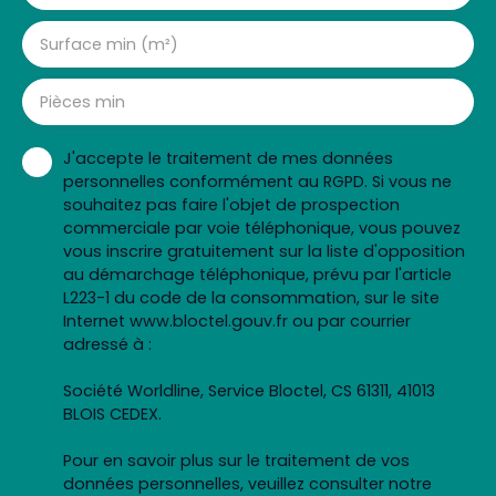
Surface min (m²)
Pièces min
J'accepte le traitement de mes données
personnelles conformément au RGPD. Si vous ne
souhaitez pas faire l'objet de prospection
commerciale par voie téléphonique, vous pouvez
vous inscrire gratuitement sur la liste d'opposition
au démarchage téléphonique, prévu par l'article
L223-1 du code de la consommation, sur le site
Internet www.bloctel.gouv.fr ou par courrier
adressé à :
Société Worldline, Service Bloctel, CS 61311, 41013
BLOIS CEDEX.
Pour en savoir plus sur le traitement de vos
données personnelles, veuillez consulter notre