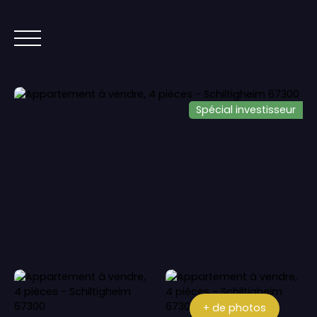
Lorem ipsum dolor sit amet, co
ACCUEIL
ACHETER
IMMOBILIER NEUF
Spécial investisseur
+ de photos