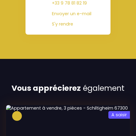
+33 9 78 81 82 19
Envoyer un e-mail
S'y rendre
Vous apprécierez
également
A saisir