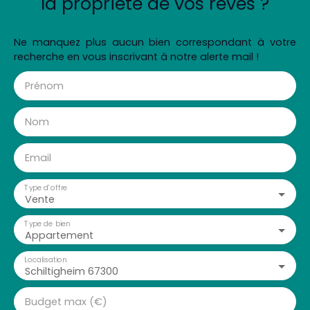
la propriété de vos rêves ?
Ne manquez plus aucun bien correspondant à votre
recherche en vous inscrivant à notre alerte mail !
Prénom
Nom
Email
Type d'offre
Vente
Type de bien
Appartement
Localisation
Schiltigheim 67300
Budget max (€)